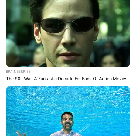
Lea También:
Clases en Instituciones Educativas de
Nátaga y Tesalia serán modificadas
BRAINBERRIES
De esta manera, una vez los cuatro sospechosos
The 90s Was A Fantastic Decade For Fans Of Action Movies
identifican el puesto de control del ejército se lanzan de la
camioneta e inmediatamente
se presenta este combate
de encuentro,
en el que los presuntos disidentes
emprenden la huida, logrando obtener la incautación del
material.
“Como resultado tenemos que dentro de la camioneta
abandonada por los sospechosos se encontraban dos
armas cortas, un arma larga,
cinco equipos de campaña,