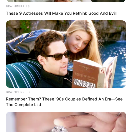
BRAINBERRIES
ALERTA BOGOTÁ EN GOOGLE NEWS
These 9 Actresses Will Make You Rethink Good And Evil!
TEMAS RELACIONADOS
MATERIAL DE GUERRA
INCAUTACIÓN DE ARMAS
NOTICIAS HUILA
MANTÉNGASE EN ALERTA
Tenemos todas las noticias que le
BRAINBERRIES
interesan. Para estar bien informado, por
Remember Them? These '90s Couples Defined An Era—See
favor, active las notificaciones de Alerta.
The Complete List
ACTIVAR AHORA