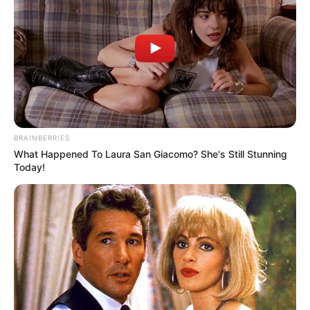
COMPARTIR
UNIRSE AL CANAL DE WHATSAPP
En zona rural de Tesalia, Huila,
autoridades logran la
BRAINBERRIES
incautación de material de guerra perteneciente al
What Happened To Laura San Giacomo? She's Still Stunning
frente ‘Ismael Ruiz’
de las disidencias de las Farc, grupo
Today!
responsable al parecer del ataque a la estación de policía
donde murieron dos uniformados.
De esta manera, el hecho se produjo en un puesto de
control instalado en el corregimiento de Pacarni, zona
rural de Tesalia, Huila,
donde personal militar llevaba a
cabo operaciones de seguridad y control territorial
. El
material incautado incluía brazaletes alusivos al Bloque
Central ‘Isaías Pardo’, un grupo armado organizado
residual (GAO-r) vinculado a las disidencias de las FARC.