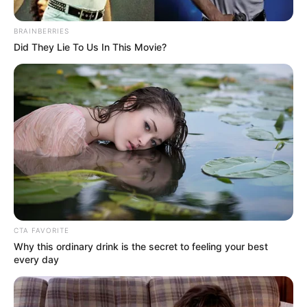
BRAINBERRIES
Did They Lie To Us In This Movie?
Novena Brigada
CTA FAVORITE
Material incautado, Huila
Why this ordinary drink is the secret to feeling your best
every day
Por:
Paula Andrea García Cerón
Octubre 22, 2024