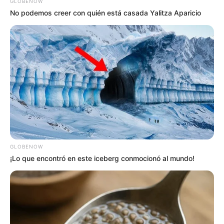
GLOBENOW
No podemos creer con quién está casada Yalitza Aparicio
TEMAS RELACIONADOS
PELEA
POLICÍA
TAPABOCAS
MANTÉNGASE EN ALERTA
Tenemos todas las noticias que le
interesan. Para estar bien informado, por
favor, active las notificaciones de Alerta.
GLOBENOW
¡Lo que encontró en este iceberg conmocionó al mundo!
ACTIVAR AHORA
TEMAS DESTACADOS