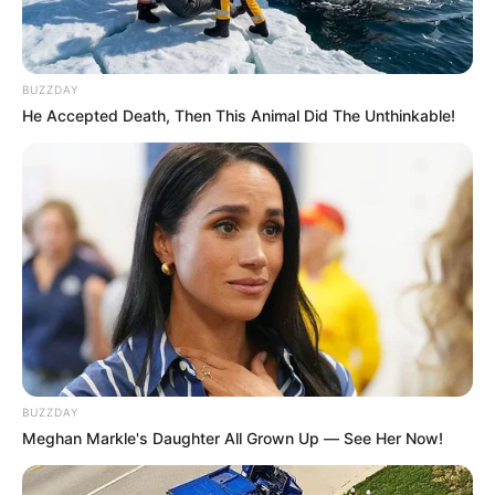
BUZZDAY
He Accepted Death, Then This Animal Did The Unthinkable!
BUZZDAY
Meghan Markle's Daughter All Grown Up — See Her Now!
Según testigos un joven visiblemente golpeado fue
sacado esposado por parte de un equipo de paramédicos