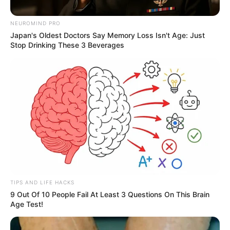
NEUROMIND PRO
Japan's Oldest Doctors Say Memory Loss Isn't Age: Just
Stop Drinking These 3 Beverages
Wilson S.
La situación ocurrió durante la noche de este jueves.
Por:
Alejandra Herrera
TIPS AND LIFE HACKS
Febrero 12, 2021
9 Out Of 10 People Fail At Least 3 Questions On This Brain
Age Test!