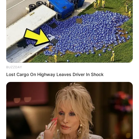
de una estación de Policía, quienes proceden a
subirlo a
una ambulancia para trasladarlo al hospital de la
localidad.
Lea También:
En Neiva se capacitan bomberos en
rescate en ascensores
Según, Wilson Santa, quien hizo la denuncia y que
además es hermano del hombre,
"mi familiar cuenta con
todos los permisos para vender sus productos en el
BUZZDAY
parque y guardar su trapiche en cercanías a la Estación de
Lost Cargo On Highway Leaves Driver In Shock
Policía, pero que al intentar hacerlo como desde hace
cinco años lo realiza,
un uniformado se lo prohíbe y luego
le reclama groseramente por no tener el tapabocas".
Al parecer se genera una discusión y
pasan a las
agresiones,
por lo que el ciudadano termina detenido por
irrespeto a servidor público, según la denuncia de Wilson,
su hermano es golpeado violentamente por otros
uniformados
una vez este se encuentra ya adentro y
con