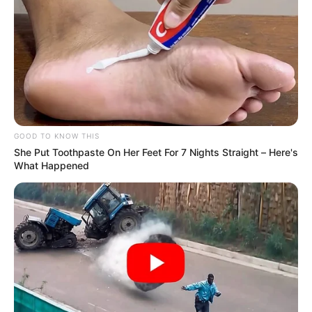
estupefaciente hasta un punto de acopio de Maicao
,
donde sería almacenado hasta alcanzar grandes
cantidades, para posteriormente transportar el alijo hasta
la Alta Guajira y de allí usar plataformas internacionales
para enviarlos en lanchas rápidas.
Lea También:
Corrió, pero su asesino lo alcanzó en el
parqueadero del edificio donde vivía
GOOD TO KNOW THIS
She Put Toothpaste On Her Feet For 7 Nights Straight – Here's
Es de mencionar que en esta jornada de intervención
What Happened
también se obtuvo la captura de tres personas por los
delitos de porte ilegal de armas de fuego
, falsedad
marcaría y por orden judicial por tráfico de
estupefacientes.
Además, de la incautación de 60 armas cortopunzantes,
30 aves silvestres, la inmovilización de 42 motocicletas y
cuatro motocarros, y
se verificaron antecedentes a 760
personas.