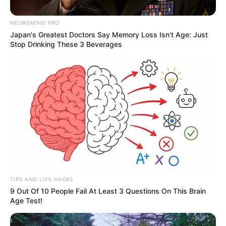
NEUROMIND PRO
Japan's Greatest Doctors Say Memory Loss Isn't Age: Just
Stop Drinking These 3 Beverages
Prensa Policía Nacional
TIPS AND LIFE HACKS
9 Out Of 10 People Fail At Least 3 Questions On This Brain
Además, se incautaron 60 armas cortopunzantes
Age Test!
Por:
Evelin Adriana Barrios Florez