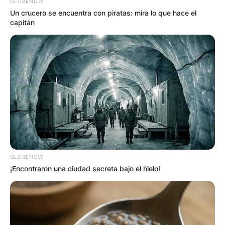
GLOBENOW
Un crucero se encuentra con piratas: mira lo que hace el
capitán
TEMAS DESTACADOS
EMERGENCIAS POR LLUVIAS
FUERTES LLUVIAS
VIA AL LLANO
LIGA BETPLAY
METRO DE MEDELLÍN
CORTES DE LUZ
CORTES DE AGUA
FENÓMENO DEL NIÑO
GLOBENOW
¡Encontraron una ciudad secreta bajo el hielo!