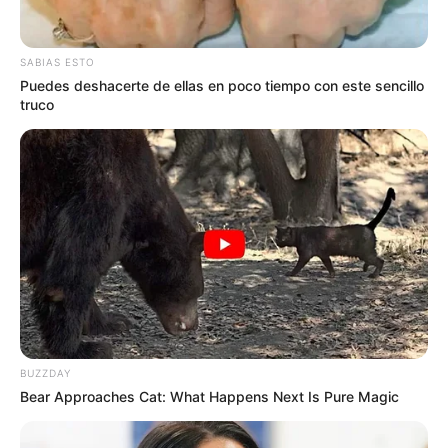
Carabineros y Guías Caninos, quienes
apoyados por
medios logísticos y tecnológicos garantizaron la
tranquilidad y bienestar a los ciudadanos
que habitan en
SABIAS ESTO
el municipio.
Puedes deshacerte de ellas en poco tiempo con este sencillo
truco
Le puede interesar:
Más de 50 barrios de Barranquilla y
Soledad estarán sin luz este domingo
BUZZDAY
Bear Approaches Cat: What Happens Next Is Pure Magic