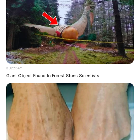
Octubre 23, 2021
COMPARTIR
UNIRSE AL CANAL DE WHATSAPP
Ante la ola de inseguridad que se ha desatado en el
BUZZDAY
sector fronterizo de la Península,
el Departamento de
Giant Object Found In Forest Stuns Scientists
Policía Guajira dispuso de un dispositivo especial de
intervención en el municipio de Maicao
, con personal
adscrito a las diferentes especialidades de la Policía
Nacional, en planes preventivos y operativos para
consolidar la convivencia y la seguridad ciudadana.
En esta intervención participaron más de 250 Policías
adscritos a la Seccional de Investigación Criminal,
Inteligencia Policial, Protección y Servicios Especiales,
Tránsito y Transporte, Esmad, Goes, Gaula, Grupo de