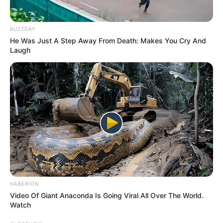
COMPARTIR
BUZZDAY
He Was Just A Step Away From Death: Makes You Cry And
ALERTA BOGOTÁ EN GOOGLE NEWS
Laugh
TEMAS RELACIONADOS
MAICAO
POLICÍAS FALLECIDOS
GUAJIRA
MANTÉNGASE EN ALERTA
Tenemos todas las noticias que le
interesan. Para estar bien informado, por
HABERION
favor, active las notificaciones de Alerta.
Video Of Giant Anaconda Is Going Viral All Over The World.
Watch
ACTIVAR AHORA