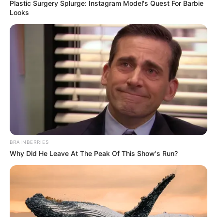
ÁREA METROPOLITANA DE CÚCUTA
OCAÑA
Plastic Surgery Splurge: Instagram Model's Quest For Barbie
NARCOTRÁFICO
ELN
Looks
BRAINBERRIES
Why Did He Leave At The Peak Of This Show's Run?