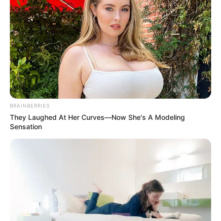
mayor control en la ciudad,
aún no se tiene información
precisa si el atentado tiene relación con algunos
operativos realizados en la zona", destacaron las
autoridades.
El último hecho violento contra la Policía fue el pasado
14 de diciembre,
en donde perdieron la vida dos técnicos
de antiexplosivos en atentado registrado contra una
aeronave del Ejército en el aeropuerto Camilo Daza en
Cúcuta.
BRAINBERRIES
They Laughed At Her Curves—Now She's A Modeling
COMPARTIR
Sensation
ALERTA BOGOTÁ EN GOOGLE NEWS
TEMAS RELACIONADOS
POLICÍA METROPOLITANA DE CÚCUTA