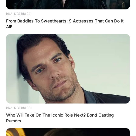
BRAINBERRIES
From Baddies To Sweethearts: 9 Actresses That Can Do It
All!
Foto de Policía Metropolitana de Cúcuta
BRAINBERRIES
Por:
Olga Lucía Cotamo Salazar
Who Will Take On The Iconic Role Next? Bond Casting
Diciembre 20, 2021
Rumors