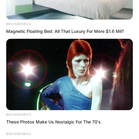
POLICÍA DE TRÁNSITO DE CÚCUTA
MANTÉNGASE EN ALERTA
BRAINBERRIES
Magnetic Floating Bed: All That Luxury For Mere $1.6 Mil?
Tenemos todas las noticias que le
interesan. Para estar bien informado, por
favor, active las notificaciones de Alerta.
ACTIVAR AHORA
TEMAS DESTACADOS
BRAINBERRIES
CATATUMBO
These Photos Make Us Nostalgic For The 70's
PUENTE INTERNACIONAL SIMÓN BOLÍVAR
NOTICIAS NORTE DE SANTANDER
BRAINBERRIES