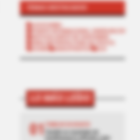
TEMAS DESTACADOS
CATATUMBO
PUENTE INTERNACIONAL SIMÓN BOLÍVAR
NOTICIAS NORTE DE SANTANDER
ÁREA METROPOLITANA DE CÚCUTA
OCAÑA
NARCOTRÁFICO
ELN
LO MÁS LEÍDO
01
TEMBLOR EN BOGOTÁ
Tembló en municipio de
Cundinamarca ubicado a dos