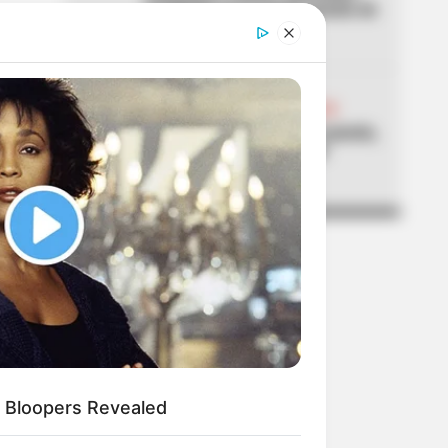
accidente en el nuevo puente de
la 153
05
ABELARDO DE LA ESPRIELLA
Don Luis, el vendedor de panela,
estuvo en la posesión del
presidente Abelardo
 Bloopers Revealed