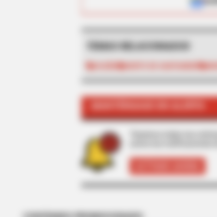
ALE
TEMAS RELACIONADOS
OCAÑA
NORTE DE SANTANDER
IN
BRAINBERRIES
Disney’s Live-Action Simba Was B
Cub Ever
MANTÉNGASE EN ALERTA
Tenemos todas las noticia
active las notificaciones 
ACTIVAR AHORA