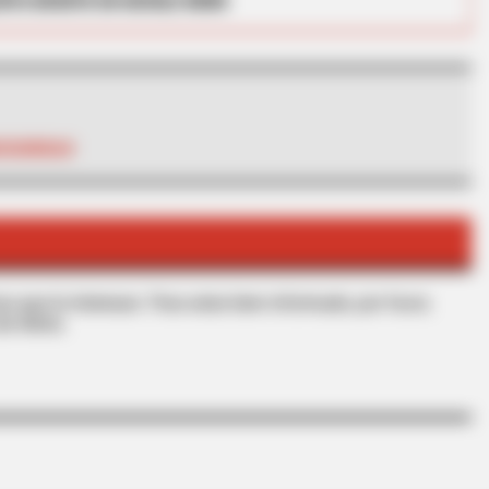
RTA BOGOTÁ EN GOOGLE NEWS
SEGURIDAD
ased On The Cutest Lion
s que le interesan. Para estar bien informado, por favor,
de Alerta.