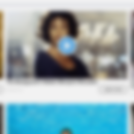
BRAINBERRIES
BRAIN
on
Olena Zelenska's Life Changed
She
Overnight
Mod
BRAINBERRIES
et to feeling your best
Top 8 People Living Stra