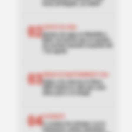
horas de Bogotá: ¿lo sintió?
02
CORTES DE AGUA
Noches sin agua en Medellín y
Bello: los barrios que se quedan
sin servicio durante el puente del
7 de agosto
03
UNIDAD DE MANTENIMIENTO VIAL
Adiós a los charcos en Bosa:
UMV mejoró la calle que usan
niños para ir al colegio
04
ACCIDENTE
Lo acaban de entregar y ya lo
estrenaron: primer aparatoso