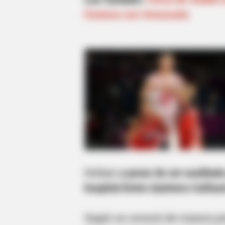
frontera con Venezuela
Deibyd,
a pesar de ser auxiliado
hospital Emiro Quintero Cañizare
Según se conoció de manera pre