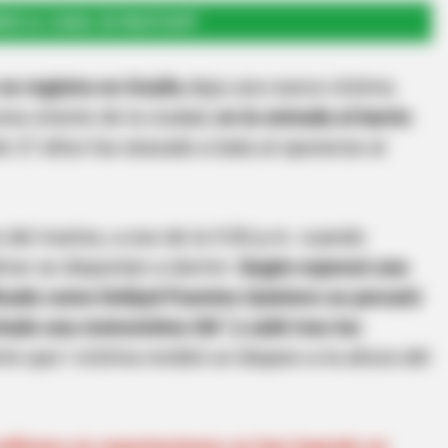
RSE AL CANAL DE WHATSAPP
 se registra en Ocaña
deja una nueva víctima
ona oriente de la ciudad,
en la entrada al barrio
e 27 años fue atacado a bala al oponerse al
e del martes, a eso de la 9:50 p.m. cuando
ívar se disponían a dormir.
Según expresó una
ificado como Deibyd Puentes Quintero se percató
ado una motocicleta GN “y salió tras los
e que l víctima recibió un disparo a la altura del
illones en exportaciones se han logrado en