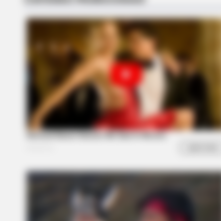
BRAINBERRIES
What Happened To The Blue Lago
Cast? See Them Now
CTA FAVORITE
Why this ordinary drink is the secr