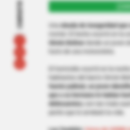
COMPARTIR
UNI
Una
oleada de inseguridad que
mortal. El hecho ocurrió en la z
Simón Bolívar
donde un joven d
hurto de una motocicleta.
El homicidio ocurrió en la noch
habitantes del barrio Simón Bol
fuente judicial, un joven ident
que a su hermano le habían hurt
delincuentes;
con tan mala suert
pecho que le arrebató la vida.
Lea También:
Cerca de US$80 m