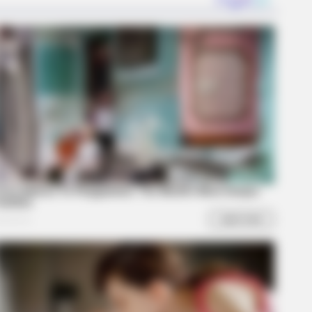
BERRIES
 Spent A Fortune To Look Like A
ern-Day Barbie
nge But Happy Lifestyles