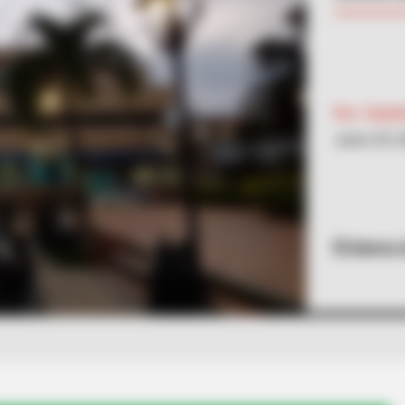
Por:
Yamid
Junio 29, 
Alerta 