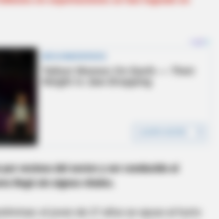
 por vecinos del sector y ser conducido al
s llegó sin signos vitales.
liminar; el joven de 27 años se opuso al hurto