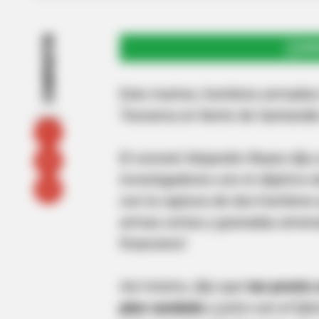
COMPARTIR
UNI
Este martes, hombres armados i
Teorama en Norte de Santander 
El coronel Alejandro Reyes dij
investigadores con el objetivo 
con la captura de dos hombres 
armas cortas y granadas amenaz
financiera".
Así mismo, dijo que
tan pronto 
plan candado
y junto con el Ejé