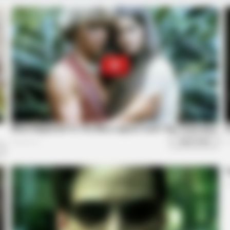
Emerge
HABERION
RADA
 In
Rare Elephant Birth—Then Nature
Bar
Delivered A Second Shock
On 