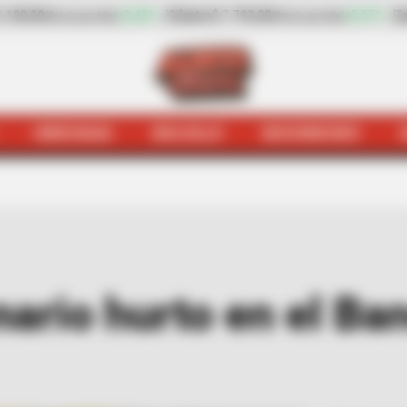
$ 7.792,00
+5,57%
Zanahoria
$ 1.354,00
+1,04%
(Precio por kilo)
(Precio por kilo)
HINCHADA
BOLSILLO
BOCHINCHES
Cúcuta
Judiciales
Así fue el millonario hurto en el Banc
onario hurto en el Ba