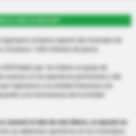
RSE AL CANAL DE WHATSAPP
ngresaron al banco Agrario del municipio de
y hurtaron 1.600 millones de pesos.
o a RCN Radio que "se ordenó un grupo de
de avanzar en los operativos pertinentes y dar
que ingresaron a la entidad financiera con
ando a los funcionarios de la entidad
se conoció el robo de este dinero, se ejecutó un
rcito se adelantan operativos en los municipios