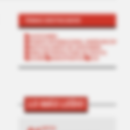
TEMAS DESTACADOS
CATATUMBO
PUENTE INTERNACIONAL SIMÓN BOLÍVAR
NOTICIAS NORTE DE SANTANDER
ÁREA METROPOLITANA DE CÚCUTA
OCAÑA
NARCOTRÁFICO
ELN
LO MÁS LEÍDO
MOTOS