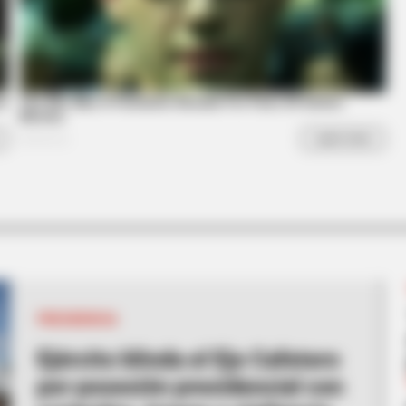
INSTANTHUB
st Too Hot To Show
Andrew’s Arrest Brought
PRESIDENCIA
Ejército blinda el Eje Cafetero
por posesión presidencial con