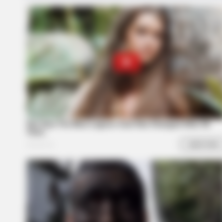
HABERION
Honey Boo Boo Is So Thin! See Her
Fierce New Photo