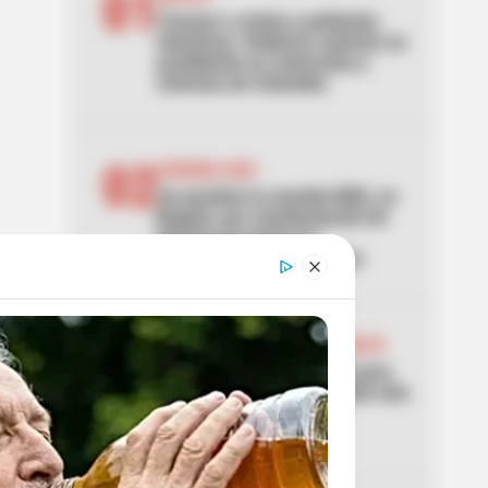
01
Frenazo a motos y patinetas
eléctricas: Gobierno autoriza su
prohibición en ciclorrutas y
ciclovías de Colombia
02
AVENIDA NQS
Se paraliza la avenida NQS, en
Bogotá, por manifestación de
hinchas de Santa Fe:
TransMilenio no se mueve
03
MANIFESTACIONES EN BOGOTÁ
Autoridades se preparan para
manifestaciones en Bogotá este
7 de agosto: puntos de
concentración