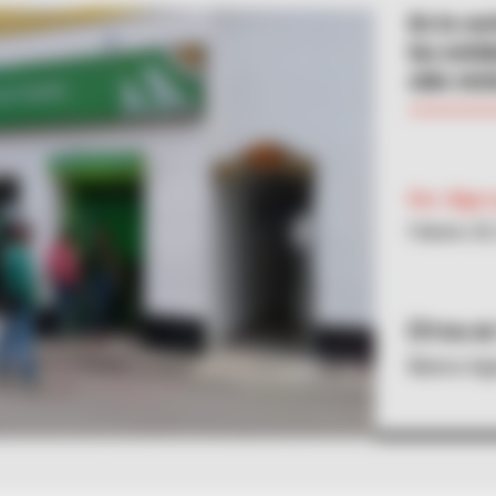
En lo co
las enti
sido víc
Por:
Olga 
Febrero 28
Foto d
Banco Agr