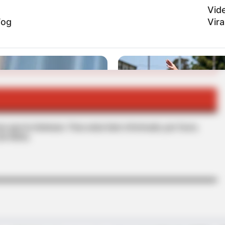
os y nómina de los maestros.
Vid
Fog
Vira
RTA BOGOTÁ EN GOOGLE NEWS
s que le interesan. Para estar bien informado, por favor,
de Alerta.
RADAR MEDIA
e Can't Stop Laughing
New Photos Of Female Sol