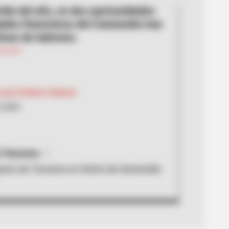
rrido del año, en dos oportunidades
dades financieras del Catatumbo han
timas de ladrones.
Lucía Cotamo Salazar
, 2023
e Teorama
ario de Teorama en Norte de Santander