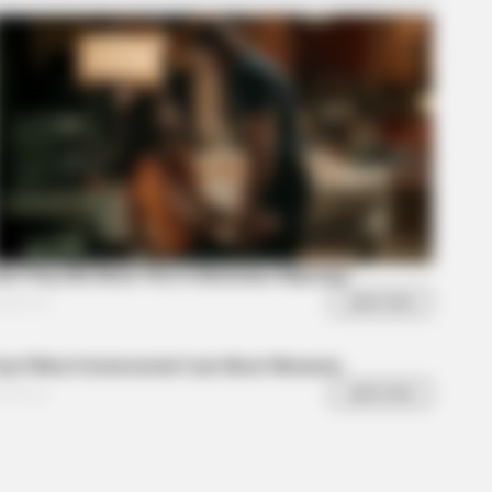
R MEDIA
ack Finally Reveals What's Going
With Michelle