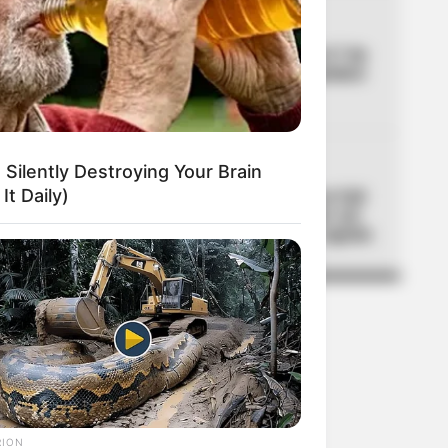
04
CORTES DE LUZ
Cortes de luz en Bogotá el 7 de
agosto: un solo barrio quedará
sin servicio
05
 Silently Destroying Your Brain
MOVILIDAD
It Daily)
Día sin carro y sin moto en Cali
por posesión presidencial: así
será la movilidad el 7 de agosto
RION