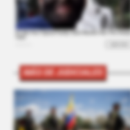
HABERION
6 Movie Moments That Were Almo
MÁS DE JUDICIALES