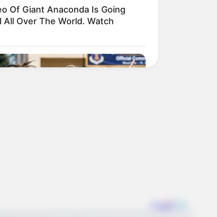
eo Of Giant Anaconda Is Going
l All Over The World. Watch
diers - 5 Surprising Details