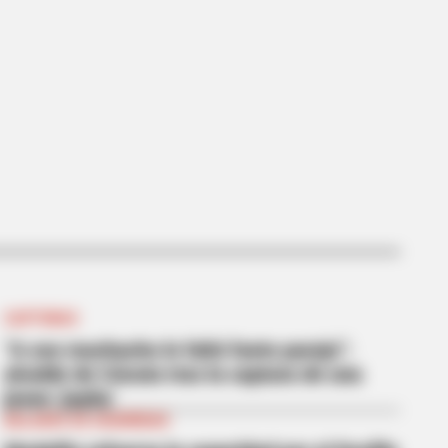
 Everything Back To William
CAPTURAS
“A ese muchacho le faltó fuete parejo”:
alcalde de Cúcuta tras la captura de una
joven ‘joyita’
BALANCE DE SEGURIDAD