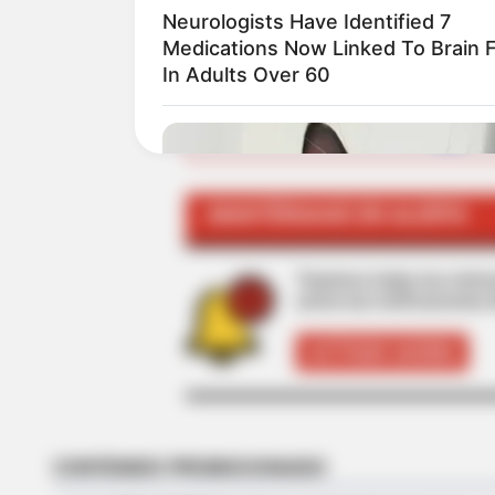
de la mesada de los pensionad
Neurologists Have Identified 7
Medications Now Linked To Brain 
In Adults Over 60
ALE
MANTÉNGASE EN ALERTA
Tenemos todas las noticia
active las notificaciones 
ACTIVAR AHORA
RADAR MEDIA
This Cat Video Is So Funny, Peopl