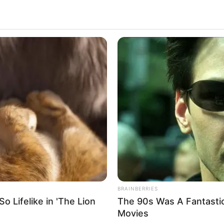
tregadas por los uniformados, en el sitio se
a mujer y un hombre,
pareja que se dedicaba al
es en esa comunidad cercana.
n que ambos residían en una especie ‘cambuche’
baldío, ya que en la inspección del lugar de
elementos de cocina.
a inspección técnica y el levantamiento de los
r presentaba manchas de sangre sobre su rostro,
ado en una posición fetal, sin más detalles.
BRAINBERRIES
 las identidades de los fallecidos como
 Lifelike in 'The Lion
The 90s Was A Fantasti
e. Los cuerpos fueron trasladados hasta la sede
Movies