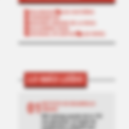
POLONUEVO
LOS COSTEÑOS
TRANSMETRO
EDUARDO VERANO DE LA ROSA
ALEJANDRO CHAR
SOLEDAD, ATLÁNTICO
LOS PEPES
LO MÁS LEÍDO
01
INSTITUTO DE DESARROLLO
URBANO
IDU entrega puente de la 153
con gimnasio: el regalo de
cumpleaños a Bogotá que