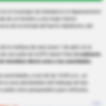
tó en el municipio de Soledad en el departamento
vida de un hombre y una mujer fueron
cerca de la entrada del barrio Hipódromo, del
 de la mañana de este lunes 7 de abril, en la
a de una sede de la EPS Salud Total,
lo realizaron
de inmediato dieron aviso a las autoridades.
s autoridades, a eso de las 10:00 a.m., un
e la zona alertándoles del hallazgo de dos
 es usado como parqueadero para vehículos.