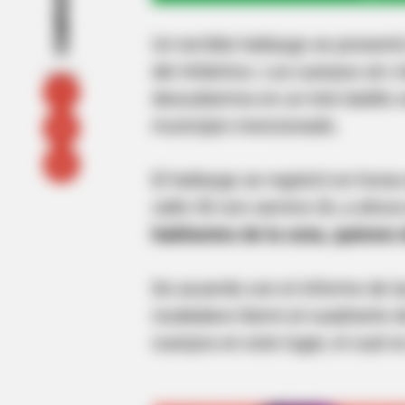
COMPARTIR
Un terrible hallazgo se presen
del Atlántico. Los cuerpos sin 
descubiertos en un lote baldío 
municipio mencionado.
El hallazgo se registró en horas
calle 30 con carrera 26, a altur
habitantes de la zona, quienes 
De acuerdo con el informe de la
ciudadano llamó al cuadrante d
cuerpos en este lugar, el cual