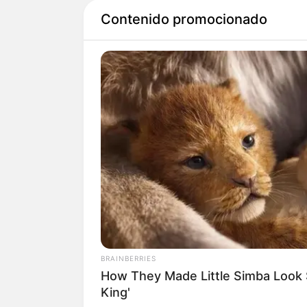
Según las primeras versiones en
Contenido promocionado
encontraban los cuerpos de un
reciclaje que realizaban labor
Además, los policías informaro
afincado dentro del mismo lote 
encontraron vegetales, agua y 
Peritos de la SIJÍN realizaron l
cuerpos, indicando que
la muje
mientras que el hombre fue hall
BRAINBERRIES
Hasta el momento se desconoce
How They Made Little Simba Look So
también las causas de su muert
King'