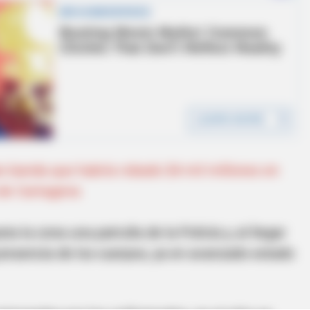
n banda que habría robado $4 mil millones en
a de Cartagena
 la zona una patrulla de la Policía y, al llegar
 presencia de los cuerpos, ya en avanzado estado