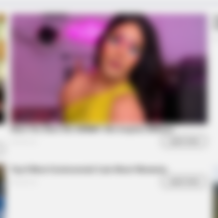
The Chapel Of Sound Amphitheater -
Architectural Marvels
BRAINBERRIES
Hollywood
15 Things You Do Everyd
Guilty?