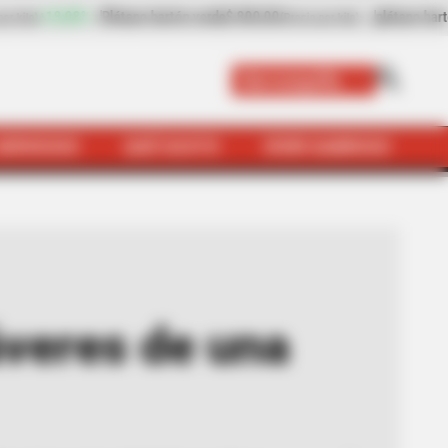
0,00
-
plátano hartón verde
$ 2.100,00
+5,00%
(Precio por kilo)
(Precio por kilo)
Barranquilla
SERVICIOS
QUÉ SUSTO
VIVIR SABROSO
na pareja en lote de la calle 30
áveres de una