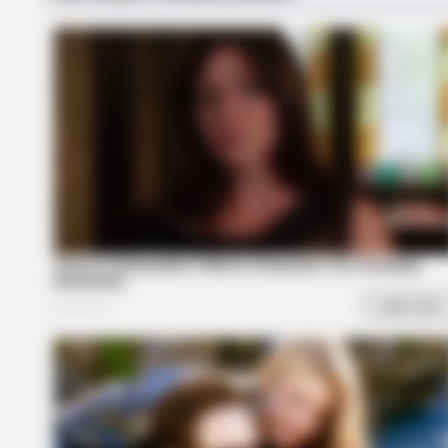
BRAINBERRIES
’90s TV Icons Who Faded Out Of 