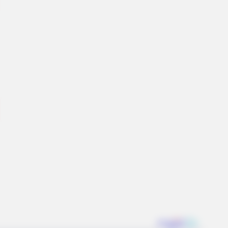
Version Of The New ‘Home Alone’
BERRIES
Years Later, The Blue Lagoon Stars
k Unrecognizable