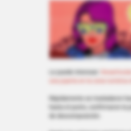
Le puede interesar:
Desarticula
una joyería en la zona turístic
Rápidamente se trasladaron hasta
hasta el punto, confirmaron la
de descomposición.