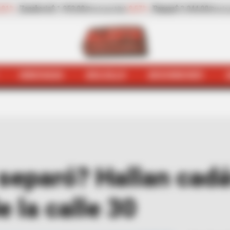
8,57%
Papaya
$ 3.044,00
+18,08%
Plátano hartón verde
$ 80
(Precio por kilo)
HINCHADA
BOLSILLO
BOCHINCHES
a
Judiciales
¿La muerte los separó? Hallan cadáveres de u
 separó? Hallan cad
e la calle 30