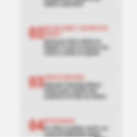
triplica capacidad
02
DÍA SIN CARRO Y SIN MOTO EN
BOGOTÁ
Alerta por falsa noticia en
Bogotá: lo que no pasará con
carros y motos en agosto
03
ADULTOS MAYORES
Atención Colombia Mayor:
alistan gran cambio que
acabaría con filas en cobros
04
INTOLERANCIA
Un video la delató: mató a su
novio prendiéndole fuego