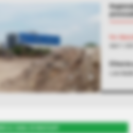
Registra
provocad
Por:
María
Abril 7, 20
Red de
Lote Bald
RSE AL CANAL DE WHATSAPP