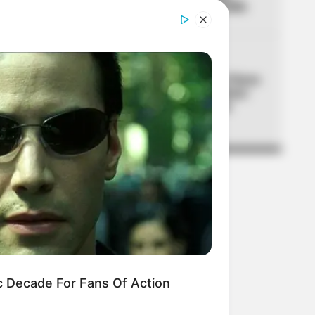
mientras dormía en Medellín
05
GRUPOS ARMADOS
Utilizaban la Feria de las Flores
de Medellín para extorsionar:
entregaban manillas para
marcar a sus víctimas
c Decade For Fans Of Action