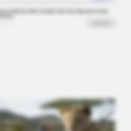
ay That The Bible Forbids: Are You