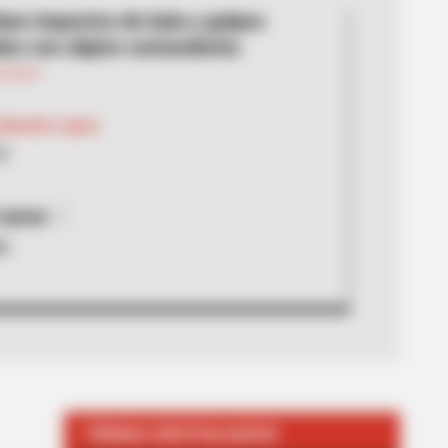
ban impactos de bala y golpes
os con objeto contundente.
 Beatriz López
25
 apoyo
ío
TEMAS DESTACADOS