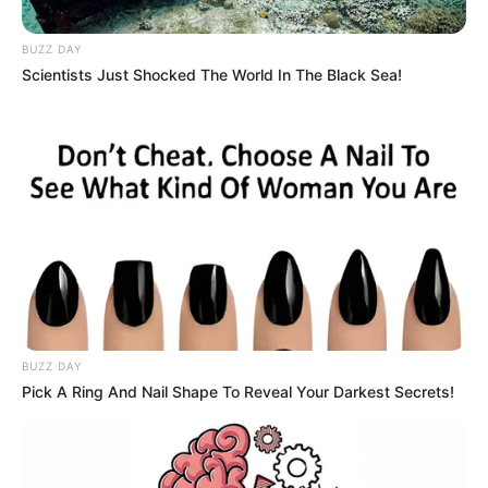
BUZZ DAY
Scientists Just Shocked The World In The Black Sea!
Foto referencial-Colprensa
Los patrulleros deberán responder por el delito de hurto
calificado y agravado.
BUZZ DAY
Pick A Ring And Nail Shape To Reveal Your Darkest Secrets!
Por:
Maira Arbeláez Camaño
Febrero 20, 2019