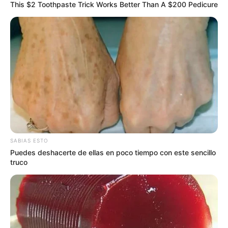
This $2 Toothpaste Trick Works Better Than A $200 Pedicure
POLICÍA
MANTÉNGASE EN ALERTA
Tenemos todas las noticias que le
interesan. Para estar bien informado, por
favor, active las notificaciones de Alerta.
ACTIVAR AHORA
SABIAS ESTO
Puedes deshacerte de ellas en poco tiempo con este sencillo
truco
TEMAS DESTACADOS
EMERGENCIAS POR LLUVIAS
FUERTES LLUVIAS
VIA AL LLANO