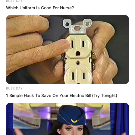
BUZZ DAY
Which Uniform Is Good For Nurse?
BUZZ DAY
1 Simple Hack To Save On Your Electric Bill (Try Tonight)