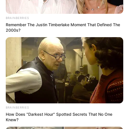
BRAINBERRIES
Remember The Justin Timberlake Moment That Defined The
2000s?
Así mismo, dijo el oficial que se busca durante la
BRAINBERRIES
celebración de navidad cero quenado con pólvora, cero
How Does "Darkest Hour" Spotted Secrets That No One
heridos
por arma de fuego, arma blanca y ante todo se
Knew?
busca frenar el contagio del covid-19.