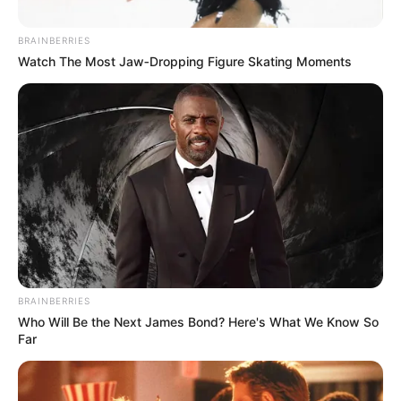
BRAINBERRIES
Watch The Most Jaw‑Dropping Figure Skating Moments
Foto de Cortesía
Control de la Policía en Norte de Santander
Por:
Olga Lucía Cotamo Salazar
Diciembre 25, 2020
BRAINBERRIES
Who Will Be the Next James Bond? Here's What We Know So
COMPARTIR
Far
UNIRSE AL CANAL DE WHATSAPP