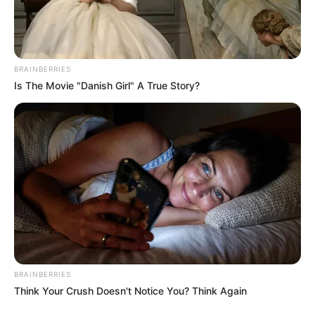
menores quemados en mi jurisdicción" dijo el coronel
Jhon Álzate.
Son sanciones graves a aplicar
, contempladas en el
código nacional de la Policía a quienes permitan que los
BRAINBERRIES
niños y adolescentes manipulen pólvora y tendrá la
Is The Movie "Danish Girl" A True Story?
intervención de funcionarios del ICBF,
COMPARTIR
ALERTA BOGOTÁ EN GOOGLE NEWS
TEMAS RELACIONADOS
TOQUE DE QUEDA
POLICÍA DE NORTE DE SANTANDER
BRAINBERRIES
Think Your Crush Doesn't Notice You? Think Again
MANTÉNGASE EN ALERTA