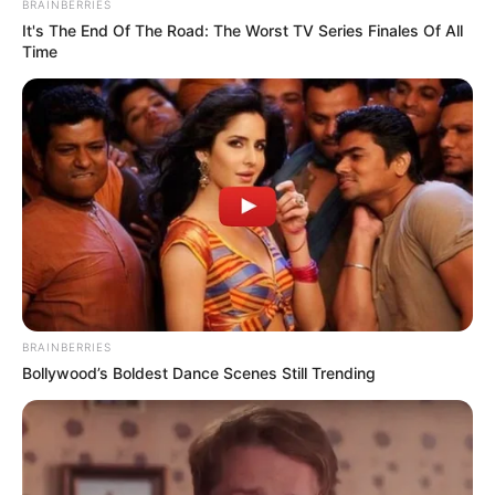
BRAINBERRIES
It's The End Of The Road: The Worst TV Series Finales Of All
Tenemos todas las noticias que le
Time
interesan. Para estar bien informado, por
favor, active las notificaciones de Alerta.
ACTIVAR AHORA
TEMAS DESTACADOS
CATATUMBO
BRAINBERRIES
PUENTE INTERNACIONAL SIMÓN BOLÍVAR
Bollywood’s Boldest Dance Scenes Still Trending
NOTICIAS NORTE DE SANTANDER
ÁREA METROPOLITANA DE CÚCUTA
OCAÑA
NARCOTRÁFICO
ELN