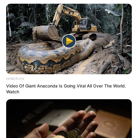
COMPARTIR
ALERTA BOGOTÁ EN GOOGLE NEWS
TEMAS RELACIONADOS
FIRMANTE DE PAZ
ARMA DE FUEGO
NOTICIAS HUILA
HABERION
Video Of Giant Anaconda Is Going Viral All Over The World.
Watch
MANTÉNGASE EN ALERTA
Tenemos todas las noticias que le
interesan. Para estar bien informado, por
favor, active las notificaciones de Alerta.