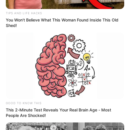
TIPS AND LIFE HACKS
You Won't Believe What This Woman Found Inside This Old
Shed!
Pixabay
Armas de fuego
Por:
Paula Andrea García Cerón
GOOD TO KNOW THIS
This 2-Minute Test Reveals Your Real Brain Age - Most
Abril 23, 2025
People Are Shocked!