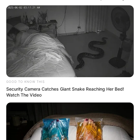
UNIRSE AL CANAL DE WHATSAPP
Las historias paranormales siguen despertando
curiosidad en muchos rincones del país, especialmente
en barrios rodeados de monte, quebradas y caminos
solitarios. En esos lugares abundan relatos sobre
sombras, apariciones y supuestos seres misteriosos
que
pasan de generación en generación entre vecinos y
familias.
GOOD TO KNOW THIS
Eso fue justamente lo que volvió a tomar fuerza en
Cali
Security Camera Catches Giant Snake Reaching Her Bed!
luego de la desaparición de una niña de tres años en
Watch The Video
Siloé. Aunque la menor apareció sana y salva horas
después, el caso terminó rodeado de rumores, videos
virales y comentarios sobre un supuesto “duende” visto
en la zona boscosa.