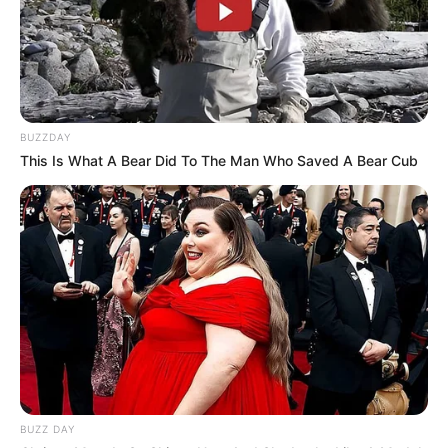
imágenes y compartiendo historias similares ocurridas en
otros lugares del país.
En sectores cercanos al monte, algunas comunidades
mantienen vivas creencias sobre apariciones y seres
extraños vistos durante la noche. En diferentes lugares
BUZZDAY
aseguran que este tipo de relatos llevan años circulando,
This Is What A Bear Did To The Man Who Saved A Bear Cub
algunos recuerdan historias antiguas relacionadas con
figuras pequeñas vistas entre árboles, senderos oscuros y
espacios cubiertos de niebla.
Aunque las autoridades mantienen una explicación
alejada de lo sobrenatural,
el tema sigue dando de qué
hablar en Cali.
COMPARTIR
ALERTA BOGOTÁ EN GOOGLE NEWS
BUZZ DAY