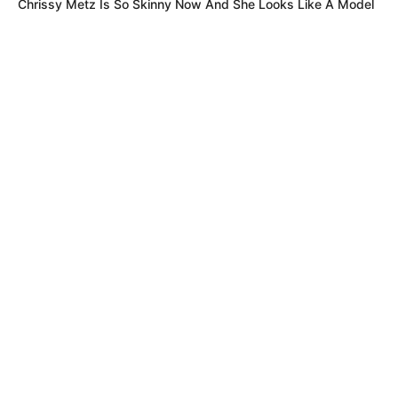
Chrissy Metz Is So Skinny Now And She Looks Like A Model
TEMAS RELACIONADOS
MISTERIO
PARANORMAL
MIEDO
SUSTO
CALI
NOTICIAS DE CALI
MANTÉNGASE EN ALERTA
Tenemos todas las noticias que le
interesan. Para estar bien informado, por
favor, active las notificaciones de Alerta.
ACTIVAR AHORA