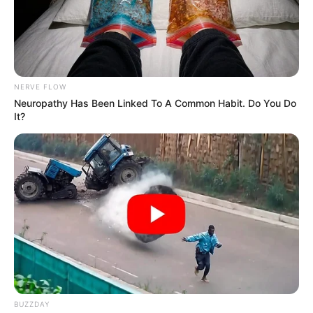
NERVE FLOW
Neuropathy Has Been Linked To A Common Habit. Do You Do
It?
LEA TAMBIÉN
BUZZDAY