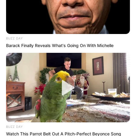
BUZZ DAY
Barack Finally Reveals What's Going On With Michelle
Imagen creada con inteligencia artificial
Supuesto duende causa misterio en Cali
Por:
Sophia Salamanca Gómez
Mayo 20, 2026
BUZZ DAY
COMPARTIR
Watch This Parrot Belt Out A Pitch-Perfect Beyonce Song