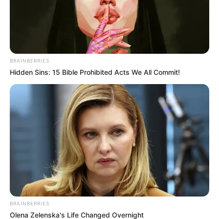
vía pública. Una vez dentro,
causaron múltiples daños
en
la infraestructura del
establecimiento y revisaron
diferentes áreas
en busca de objetos de valor.
BRAINBERRIES
Hidden Sins: 15 Bible Prohibited Acts We All Commit!
BRAINBERRIES
Olena Zelenska's Life Changed Overnight