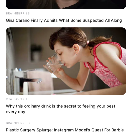
BRAINBERRIES
Gina Carano Finally Admits What Some Suspected All Along
Alerta Armenia
Se llevaron gafas, elementos de oficina y el dinero del
arriendo
CTA FAVORITE
Why this ordinary drink is the secret to feeling your best
Por:
Angi Dahiana Lucumi Ipia
every day
Junio 3, 2026
BRAINBERRIES
Plastic Surgery Splurge: Instagram Model's Quest For Barbie