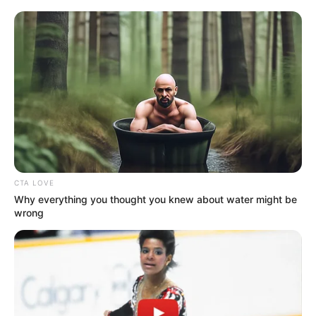
La propietaria de
Opticeleste Armenia
,
Tatiana Jiménez
,
explicó que los responsable
s no solo se llevaron
mercancía destinada a la venta
, sino que además
dejaron afectaciones en exhibidores, mobiliario y otros
elementos indispensable
s para el funcionamiento del
negocio. "Nos dañaron vitrinas, equipos y se llevaron
muchas gafas que hacían parte del inventario", relató la
comerciante al referirse a las pérdidas sufridas.
CTA LOVE
LEA TAMBIÉN
Why everything you thought you knew about water might be
wrong
Trote, regaño y promesa: el 'castigo'
que recibieron dos hombres tras
presunto robo en Santa Marta