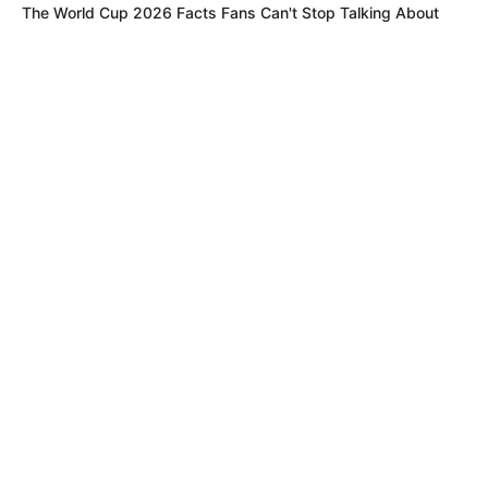
The World Cup 2026 Facts Fans Can't Stop Talking About
¿Por qué los comerciantes están
pidiendo más controles?
Porque consideran que los hechos de inseguridad en el
centro de Armenia
se han vuelto
frecuentes y que las
medidas actuales
no son suficientes para prevenir robos
que
afectan directamente la operación
y
sostenibilidad
de los negocios.
COMPARTIR
ALERTA BOGOTÁ EN GOOGLE NEWS
TEMAS RELACIONADOS
ROBO
INSEGURIDAD
COMERCIO
AUTORIDADES
ARMENIA
MILLONARIO ROBO