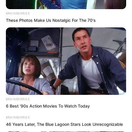
BRAINBERRIES
These Photos Make Us Nostalgic For The 70's
Diseñado por Magnific - www.magnific.com
Robo de agua
Por:
Diana Marcela Villegas
BRAINBERRIES
Mayo 17, 2026
6 Best '90s Action Movies To Watch Today
BRAINBERRIES
46 Years Later, The Blue Lagoon Stars Look Unrecognizable