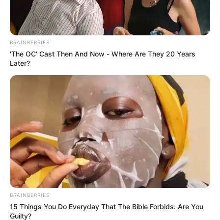
fenómeno de El Niño
BRAINBERRIES
'The OC' Cast Then And Now - Where Are They 20 Years
Later?
BRAINBERRIES
15 Things You Do Everyday That The Bible Forbids: Are You
Guilty?