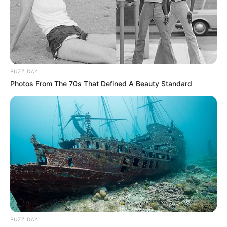
TEMAS DESTACADOS
EMERGENCIAS POR LLUVIAS
BUZZ DAY
FUERTES LLUVIAS
VIA AL LLANO
Photos From The 70s That Defined A Beauty Standard
LIGA BETPLAY
METRO DE MEDELLÍN
CORTES DE LUZ
CORTES DE AGUA
FENÓMENO DEL NIÑO
BUZZ DAY