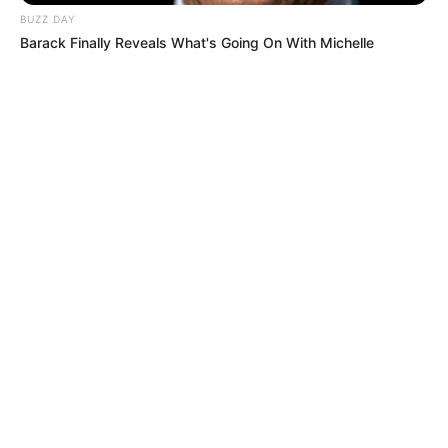
BUZZ DAY
Barack Finally Reveals What's Going On With Michelle
DISPOSITIVO DE SEGURIDAD
En Tolima blindan corredores viales
para prevenir el transporte de
explosivos o hechos violentos en
posesión presidencial
LEY SECA
Confirmada la Ley Seca por la posesión de
Abelardo de la Espriella: medidas de
seguridad
AGUAS DE CARTAGENA
¿Acuacar saldrá de Cartagena? Concejo