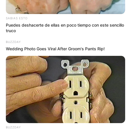
SABIAS ESTO
Puedes deshacerte de ellas en poco tiempo con este sencillo
truco
BUZZDAY
Wedding Photo Goes Viral After Groom's Pants Rip!
Lea también:
Emilio Tapia se encuentra hospitalizado en
una clínica de Barranquilla
BUZZDAY