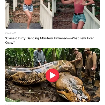
BUZZDAY
“Classic Dirty Dancing Mystery Unveiled—What Few Ever
Knew"