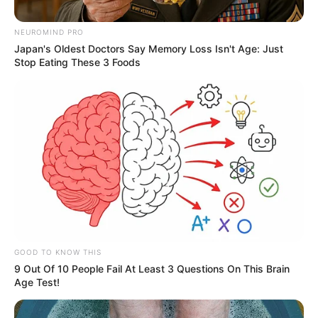
NEUROMIND PRO
Japan's Oldest Doctors Say Memory Loss Isn't Age: Just
Stop Eating These 3 Foods
Por:
Rafael Pérez Becerra
Septiembre 21, 2021
COMPARTIR
GOOD TO KNOW THIS
9 Out Of 10 People Fail At Least 3 Questions On This Brain
UNIRSE AL CANAL DE WHATSAPP
Age Test!
Todo está listo para que en la mañana de este martes