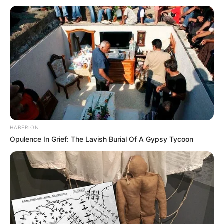
HABERION
Opulence In Grief: The Lavish Burial Of A Gypsy Tycoon