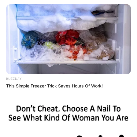
abandonados en una de las trochas ilegales entre
Colombia y Venezuela a la altura del municipio de Villa
del Rosario,
hechos de los cuales hasta el momento no
se tiene información de los responsables.
COMPARTIR
ALERTA BOGOTÁ EN GOOGLE NEWS
BUZZDAY
TEMAS RELACIONADOS
This Simple Freezer Trick Saves Hours Of Work!
JORGE ENRIQUE ACEVEDO PEÑALOZA
FRONTERA COLOMBO VENEZOLANA
MANTÉNGASE EN ALERTA