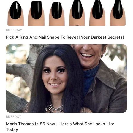
Tenemos todas las noticias que le
interesan. Para estar bien informado, por
favor, active las notificaciones de Alerta.
BUZZ DAY
ACTIVAR AHORA
Pick A Ring And Nail Shape To Reveal Your Darkest Secrets!
TEMAS DESTACADOS
CATATUMBO
PUENTE INTERNACIONAL SIMÓN BOLÍVAR
NOTICIAS NORTE DE SANTANDER
ÁREA METROPOLITANA DE CÚCUTA
OCAÑA
NARCOTRÁFICO
ELN
BUZZDAY
Marlo Thomas Is 86 Now - Here's What She Looks Like
Today