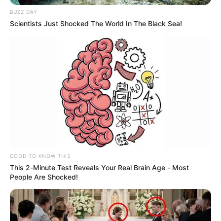
El mandatario local indicó que se estará
contratando
BUZZ DAY
maquinaria amarilla para avanzar en la destrucción de
Scientists Just Shocked The World In The Black Sea!
trochas ilegales en la zona de frontera
, acciones que se
estarán ejecutando de manera conjunta con las
autoridades locales y metropolitanas.
GOOD TO KNOW THIS
This 2-Minute Test Reveals Your Real Brain Age - Most
People Are Shocked!