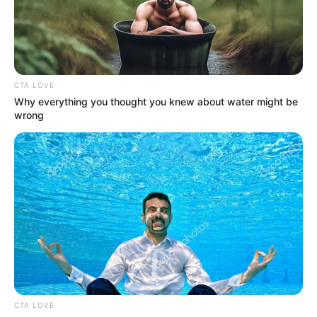
CATATUMBO
PUENTE INTERNACIONAL SIMÓN BOLÍVAR
NOTICIAS NORTE DE SANTANDER
ÁREA METROPOLITANA DE CÚCUTA
OCAÑA
NARCOTRÁFICO
ELN
CTA LOVE
Why everything you thought you knew about water might be
wrong
CTA LOVE