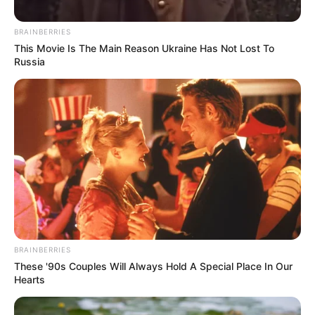
BRAINBERRIES
This Movie Is The Main Reason Ukraine Has Not Lost To
Russia
Foto de Presidencia
Presidente Duque en Cúcuta
Por:
Olga Lucía Cotamo Salazar
Diciembre 5, 2020
BRAINBERRIES
These '90s Couples Will Always Hold A Special Place In Our
Hearts