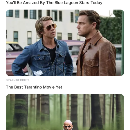
TEMAS RELACIONADOS
You'll Be Amazed By The Blue Lagoon Stars Today
CÚCUTA
CÚCUTA DEPORTIVO
PRESIDENTE IVAN DUQUE
MANTÉNGASE EN ALERTA
Tenemos todas las noticias que le
interesan. Para estar bien informado, por
favor, active las notificaciones de Alerta.
BRAINBERRIES
ACTIVAR AHORA
The Best Tarantino Movie Yet
TEMAS DESTACADOS