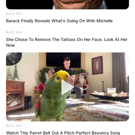
BUZZ DAY
Barack Finally Reveals What's Going On With Michelle
BUZZ DAY
She Chose To Remove The Tattoos On Her Face. Look At Her
Now
Cortesía para RCN Radio
Estadio General Santander en Cúcuta
BUZZ DAY
Por:
Elibardo León Estévez
Watch This Parrot Belt Out A Pitch-Perfect Beyonce Song