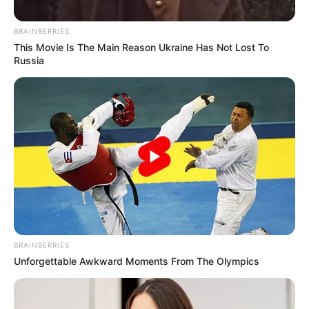
BRAINBERRIES
This Movie Is The Main Reason Ukraine Has Not Lost To
Russia
Foto//ilustrada
Por:
Evelin Adriana Barrios Florez
BRAINBERRIES
Unforgettable Awkward Moments From The Olympics
Abril 23, 2022