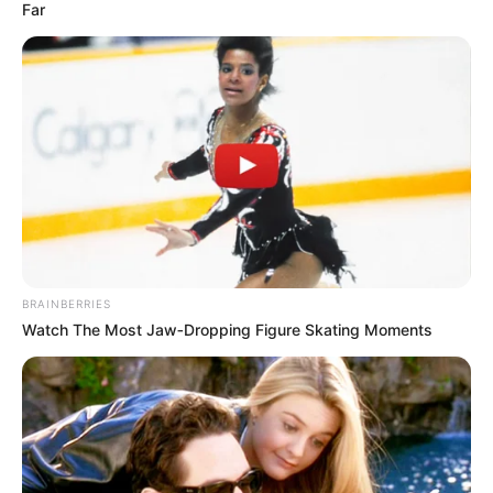
Far
MANTÉNGASE EN ALERTA
Tenemos todas las noticias que le
interesan. Para estar bien informado, por
favor, active las notificaciones de Alerta.
ACTIVAR AHORA
BRAINBERRIES
Watch The Most Jaw‑Dropping Figure Skating Moments
TEMAS DESTACADOS
EMERGENCIAS POR LLUVIAS
FUERTES LLUVIAS
VIA AL LLANO
LIGA BETPLAY
METRO DE MEDELLÍN
CORTES DE LUZ
CORTES DE AGUA