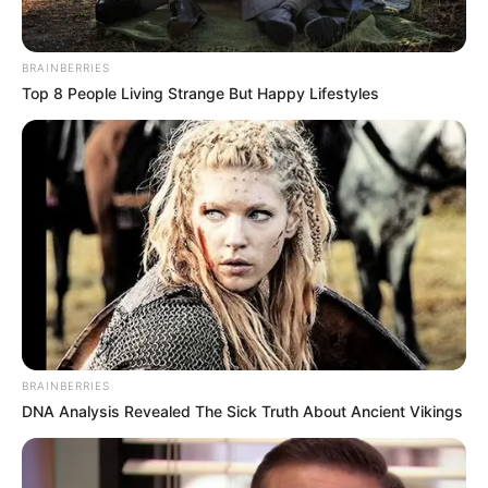
Lea También:
Hombres recluidos en la Cárcel de
Ternera ordenan homicidios en Cartagena: Policía
Metropolitana
BRAINBERRIES
Top 8 People Living Strange But Happy Lifestyles
BRAINBERRIES
DNA Analysis Revealed The Sick Truth About Ancient Vikings