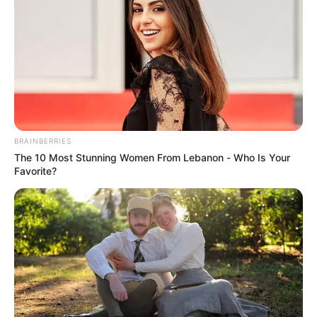
COMPARTIR
UNIRSE AL CANAL DE WHATSAPP
Hay consternación en el municipio de Maicao, por el
fallecimiento de
un menor de 16 años de edad, quien
perdió la vida a causa de una bala perdida, en medio de
BRAINBERRIES
una balacera
registrada en la calle 19 con carrera 19, del
The 10 Most Stunning Women From Lebanon - Who Is Your
barrio Pastrana de esta localidad, exactamente en un
Favorite?
punto de comidas hasta donde el joven había llegado a
comprar.
De acuerdo a versión de testigos la balacera que se
registró a pocas cuadras de la vivienda del menor,
fue
ocasionada entre particulares en motocicleta y otras
personas que se movilizaban en un vehículo,
cuando
uno de las balas alcanzó al joven dejándolo sin vida en el
lugar de los hechos.