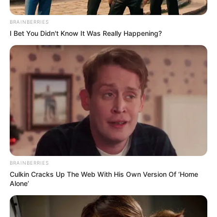
FACTURAS DE SERVICIOS PÚBLICOS
SERVICIO DE LA LUZ
AHORRO
BRAINBERRIES
I Bet You Didn't Know It Was Really Happening?
MANTÉNGASE EN ALERTA
Tenemos todas las noticias que le
interesan. Para estar bien informado, por
favor, active las notificaciones de Alerta.
ACTIVAR AHORA
BRAINBERRIES
Culkin Cracks Up The Web With His Own Version Of ‘Home
TEMAS DESTACADOS
Alone’
EMERGENCIAS POR LLUVIAS