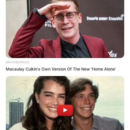
La empresa indicó que, a pesar de los
desafíos
energéticos
y los altos costos de
generación en
Colombia
, se están adelantando acciones junto al
Gobierno para mitigar los efectos de los incrementos en
las tarifas. Estas medidas buscan ofrecer un servicio más
accesible y proteger el bolsillo de las familias.
No deje de leer:
Galán hace caso y anuncia fin de
racionamiento: sería más rápido de lo esperado
BRAINBERRIES
Macaulay Culkin's Own Version Of The New ‘Home Alone’
Estrategias para mitigar los costos de
energía
Entre las iniciativas destacadas se encuentra la
aceleración de soluciones energéticas sostenibles
y la
implementación de tarifas más asequibles para
más de 5
millones de familias
en la región. Además,
Air-e
ha
avanzado en la gestión de
1.989 solicitudes
para la