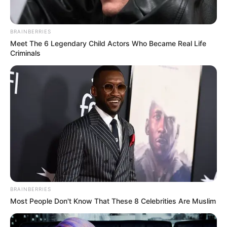
Le puede interesar:
Medida pone a temblar a
ciudadanos: advierten otro aumento en facturas
BRAINBERRIES
Meet The 6 Legendary Child Actors Who Became Real Life
Criminals
BRAINBERRIES
Most People Don't Know That These 8 Celebrities Are Muslim