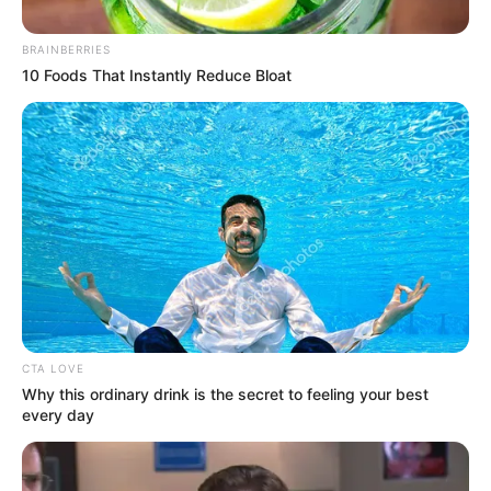
BRAINBERRIES
10 Foods That Instantly Reduce Bloat
Pixabay - Archivo Alerta
Ciudadanos se ahorrarían lo de la luz
Por:
Jhonatan Bello Florez
CTA LOVE
Why this ordinary drink is the secret to feeling your best
Marzo 23, 2025
every day