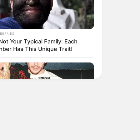
BERRIES
 Not Your Typical Family: Each
ber Has This Unique Trait!