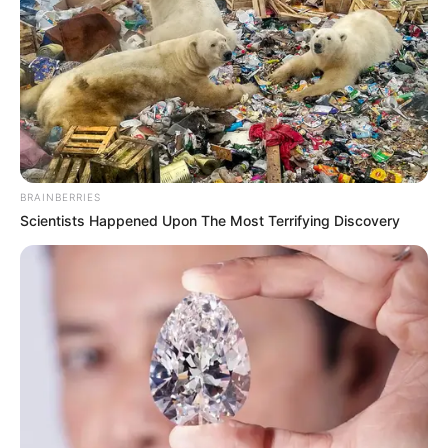
tiene como objetivo recaudar recursos para los
programas que la entidad desarrolla con niños
, madres
gestantes y adultos mayores en situación de
vulnerabilidad. De acuerdo con la organización, la
jornada combina dos propósitos: apoyar la labor social y
ofrecer un espacio de encuentro familiar en torno a la
Navidad.
BRAINBERRIES
Scientists Happened Upon The Most Terrifying Discovery
Horario y datos clave del desfile
navideño en Barranquilla
El
desfile iniciará a las 5:30 p. m
. Para esta versión s
e
espera la participación de grupos de danza, bandas
musicales, teatreros y colectivos artísticos
que
representarán escenas tradicionales de la temporada.
Entre los elementos centrales estará el pesebre en vivo,