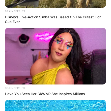
BRAINBERRIES
Disney’s Live-Action Simba Was Based On The Cutest Lion
Cub Ever
@alcaldiabquilla/X
Gran Parada de la Luz en Barranquilla
Por:
Elsa Barrera
BRAINBERRIES
Diciembre 3, 2025
Have You Seen Her GRWM? She Inspires Millions