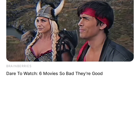
favor, active las notificaciones de Alerta.
ACTIVAR AHORA
TEMAS DESTACADOS
BRAINBERRIES
POLONUEVO
LOS COSTEÑOS
TRANSMETRO
Dare To Watch: 6 Movies So Bad They're Good
EDUARDO VERANO DE LA ROSA
ALEJANDRO CHAR
SOLEDAD, ATLÁNTICO
LOS PEPES