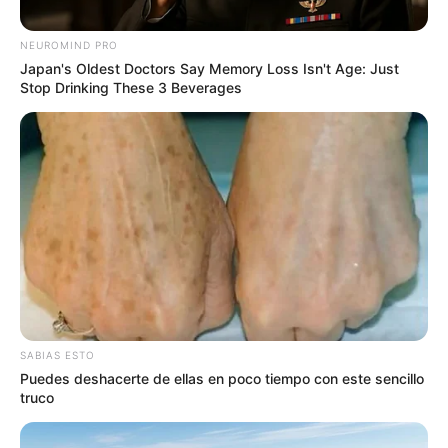
NEUROMIND PRO
Japan's Oldest Doctors Say Memory Loss Isn't Age: Just
Stop Drinking These 3 Beverages
Fedetranscarga (captura de video)
Fedetranscarga le pidió al Gobierno mantener los
subsidios sobre los combustibles.
SABIAS ESTO
Por:
Adriana Cuestas
Puedes deshacerte de ellas en poco tiempo con este sencillo
Septiembre 13, 2024
truco