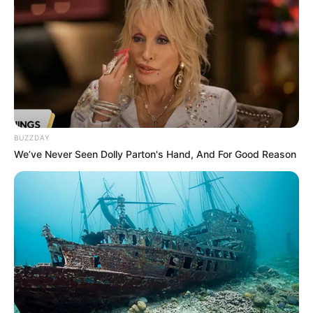
Aunque no han salido a la luz las razones por las que
Cárdenas se aparta de funciones, en los últimos días las
tensiones incrementaron hasta entre los mismos
transportadores. Cabe aclarar que Fedetranscarga había
también advertido
sobre amenazas contra el
representante gremial.
La organización añadió en la misma misiva que
BUZZDAY
reafirmaba su: “Papel como pilar fundamental del sector
We’ve Never Seen Dolly Parton's Hand, And For Good Reason
y nos consolidaremos como un gremio que fomente
consensos, acuerdos y alianzas para el beneficio de
todos los actores del transporte y del país”.
Hace algunos días los ‘choques’ fueron directos entre
Cárdenas y el presidente, Gustavo Petro. El primero le dijo
que no tenía
“nada que ver con el paro camionero que le
hizo las bases (…) y no por las empresas sino por la
subida del Acpm”.