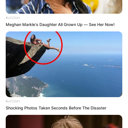
Lea además:
Presidente de la Cámara respaldará a Petro
si se comprueba teoría de ‘golpe de Estado’
BUZZDAY
Meghan Markle's Daughter All Grown Up — See Her Now!
BUZZDAY
Shocking Photos Taken Seconds Before The Disaster