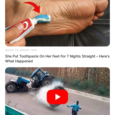
TEMAS RELACIONADOS
PARO
CAMIONEROS
MANTÉNGASE EN ALERTA
Tenemos todas las noticias que le
interesan. Para estar bien informado, por
GOOD TO KNOW THIS
favor, active las notificaciones de Alerta.
She Put Toothpaste On Her Feet For 7 Nights Straight – Here's
What Happened
ACTIVAR AHORA
TEMAS DESTACADOS
EMERGENCIAS POR LLUVIAS