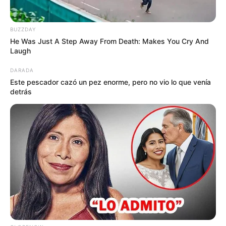
FUERTES LLUVIAS
VIA AL LLANO
LIGA BETPLAY
METRO DE MEDELLÍN
CORTES DE LUZ
CORTES DE AGUA
FENÓMENO DEL NIÑO
BUZZDAY
He Was Just A Step Away From Death: Makes You Cry And
Laugh
DARADA
Este pescador cazó un pez enorme, pero no vio lo que venía
detrás