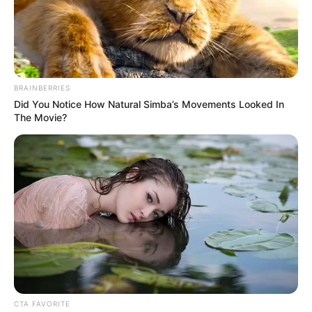
BRAINBERRIES
Did You Notice How Natural Simba’s Movements Looked In
The Movie?
Canal RCN
Hombre murió en el Festival de la Morcilla
Por:
Johan Sebastián Gómez Rojas
Agosto 15, 2022
CTA FAVORITE