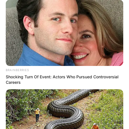
de manera inmediata. Johana Pachón, una allegada,
reveló,
“él fue uno de los participantes. En el momento
que estaba consumiendo ese alimento se atragantó, se
cayó al piso y nadie lo ayudó”.
BRAINBERRIES
Shocking Turn Of Event: Actors Who Pursued Controversial
Careers