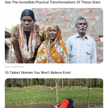
See The Incredible Physical Transformations Of These Stars
MANTÉNGASE EN ALERTA
Tenemos todas las noticias que le
interesan. Para estar bien informado, por
favor, active las notificaciones de Alerta.
ACTIVAR AHORA
BRAINBERRIES
10 Tallest Women You Won't Believe Exist
TEMAS DESTACADOS
EMERGENCIAS POR LLUVIAS
FUERTES LLUVIAS
VIA AL LLANO
LIGA BETPLAY
METRO DE MEDELLÍN
CORTES DE LUZ
CORTES DE AGUA