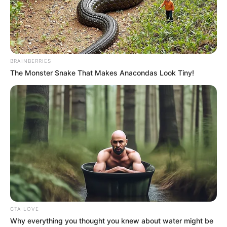
TEMAS DESTACADOS
EMERGENCIAS POR LLUVIAS
FUERTES LLUVIAS
VIA AL LLANO
BRAINBERRIES
LIGA BETPLAY
METRO DE MEDELLÍN
The Monster Snake That Makes Anacondas Look Tiny!
CORTES DE LUZ
CORTES DE AGUA
FENÓMENO DEL NIÑO
CTA LOVE
Why everything you thought you knew about water might be