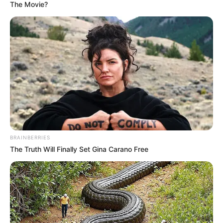
The Movie?
ALERTA BOGOTÁ EN GOOGLE NEWS
TEMAS RELACIONADOS
NOTICIAS LA GUAJIRA
MAR DE LEVA
DIBULLA
PALOMINO
MANTÉNGASE EN ALERTA
BRAINBERRIES
Tenemos todas las noticias que le
The Truth Will Finally Set Gina Carano Free
interesan. Para estar bien informado, por
favor, active las notificaciones de Alerta.
ACTIVAR AHORA