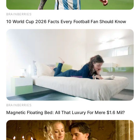
BRAINBERRIES
10 World Cup 2026 Facts Every Football Fan Should Know
Cortesía
Palomino es el lugar más emblemático y visitado por
cientos de turistas.
BRAINBERRIES
Por:
Naileth Ariana Brugés Altamar
Magnetic Floating Bed: All That Luxury For Mere $1.6 Mil?
Diciembre 27, 2023