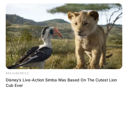
DENUNCIAS
NOTICIAS SALUD
ENTREGA DE MEDICAMENTOS
CRISIS DE LA SALUD
QUINDÍO
MANTÉNGASE EN ALERTA
Tenemos todas las noticias que le
interesan. Para estar bien informado, por
favor, active las notificaciones de Alerta.
BRAINBERRIES
Disney’s Live-Action Simba Was Based On The Cutest Lion
Cub Ever
ACTIVAR AHORA
TEMAS DESTACADOS