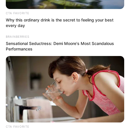
CTA FAVORITE
Why this ordinary drink is the secret to feeling your best
every day
BRAINBERRIES
Sensational Seductress: Demi Moore's Most Scandalous
Performances
Eliana López
Mujer denuncia falta de entrega de medicamentos para
su hija en condición de discapacidad
Por:
Angi Dahiana Lucumi Ipia
Junio 1, 2026
CTA FAVORITE