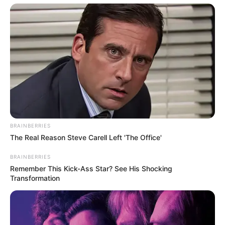
TEMAS RELACIONADOS
MAGDALENA
RÍO MAGDALENA
JEP
NOTICIAS
MANTÉNGASE EN ALERTA
Tenemos todas las noticias que le
interesan. Para estar bien informado, por
favor, active las notificaciones de Alerta.
BRAINBERRIES
The Real Reason Steve Carell Left 'The Office'
ACTIVAR AHORA
BRAINBERRIES
Remember This Kick-Ass Star? See His Shocking
Transformation
TEMAS DESTACADOS
EMERGENCIAS POR LLUVIAS