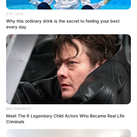
CTA LOVE
Why this ordinary drink is the secret to feeling your best
every day
Agencia Nacional de Infraestructura
Uno de los afluentes más importantes de Colombia fue
reconocido como sujeto de derechos.
BRAINBERRIES
Por:
Edna Catalina Porras Pico
Meet The 6 Legendary Child Actors Who Became Real Life
Mayo 10, 2025
Criminals