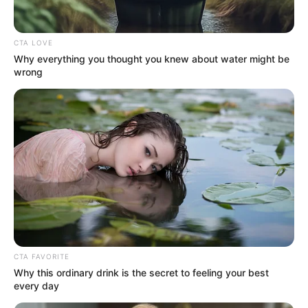
Según el
Centro Nacional de Memoria Histórica
, al
menos
320 cuerpos han sido recuperados en el río
desde 1982
, aunque se estima que la cifra real es mucho
CTA LOVE
mayor debido al uso del afluente como medio
Why everything you thought you knew about water might be
sistemático para desaparecer víctimas.
wrong
CTA FAVORITE
Why this ordinary drink is the secret to feeling your best
every day