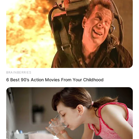
una solicitud reiterada en los distintos eventos de
acreditación del río
”.
Quiroga reclamó
medidas reales
que frenen la
contaminación
, reparen el
daño ambiental
causado al río
y restituyan la relación de las
comunidades ribereñas
con este afluente vital: “
Ecopetrol
lo puede hacer. La
gente debe volver a tener garantías de que el
río
Magdalena
es su vida, de que es parte de su vivir. Es su
vivir”.
BRAINBERRIES
6 Best 90’s Action Movies From Your Childhood
Por su parte,
Carlos Gallón
, integrante de la
Unión
Sindical Obrera (USO)
, resaltó la
importancia del río
Magdalena
para las comunidades ribereñas: “A través de
él se alimentan las personas, a través de la pesca, y
representa una oportunidad para que muchos puedan
salir de sus territorios y conectarse con el mundo”, afirmó.
Sin embargo, recordó que, según testimonios del
excomandante paramilitar
Ramón Isaza
, el río se