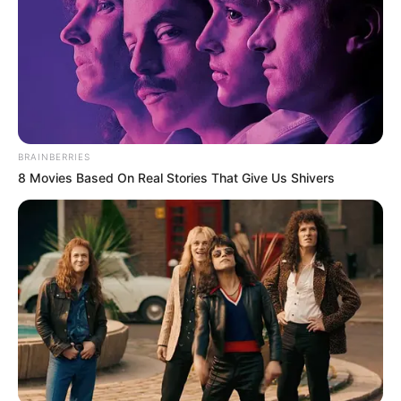
FUERTES LLUVIAS
VIA AL LLANO
LIGA BETPLAY
METRO DE MEDELLÍN
CORTES DE LUZ
CORTES DE AGUA
FENÓMENO DEL NIÑO
BRAINBERRIES
8 Movies Based On Real Stories That Give Us Shivers