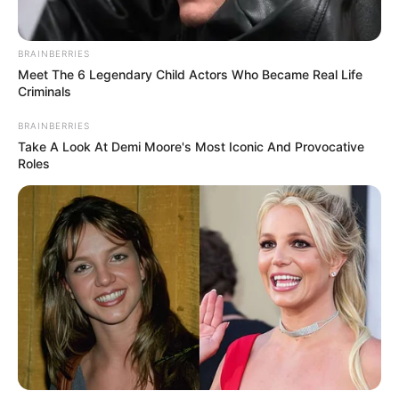
Tenemos todas las noticias que le
interesan. Para estar bien informado, por
BRAINBERRIES
favor, active las notificaciones de Alerta.
Meet The 6 Legendary Child Actors Who Became Real Life
Criminals
ACTIVAR AHORA
BRAINBERRIES
Take A Look At Demi Moore's Most Iconic And Provocative
Roles
TEMAS DESTACADOS
POLONUEVO
LOS COSTEÑOS
TRANSMETRO
EDUARDO VERANO DE LA ROSA
ALEJANDRO CHAR
SOLEDAD, ATLÁNTICO
LOS PEPES