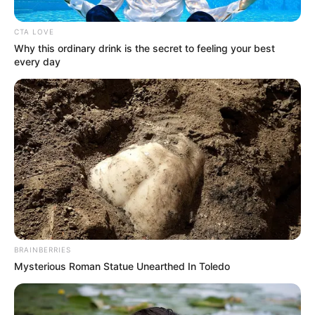
CTA LOVE
Why this ordinary drink is the secret to feeling your best
every day
Alerta Caribe
Parroquia Inmaculada Concepción
Por:
Jorge Andrés Molina Solano
Diciembre 8, 2023
BRAINBERRIES
Mysterious Roman Statue Unearthed In Toledo