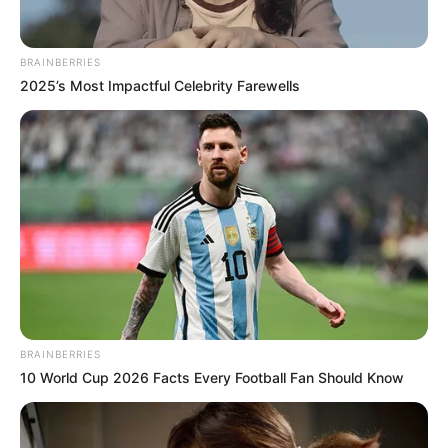
eucaristía que
fue presidida por monseñor Pablo Emilio
Salas Anteliz,
Arzobispo de la Adquidiocesis de
Barranquilla.
BRAINBERRIES
2025’s Most Impactful Celebrity Farewells
En la misma, el arzobispo, realizó los ritos iniciales,
liturgia de la palabra, liturgia eucarística, entre otras
etapas enmarcadas en la eucaristía.
BRAINBERRIES
Luego se tuvo la gran procesión de la virgen Inmaculada
10 World Cup 2026 Facts Every Football Fan Should Know
Concepción, la cual inicio por la carrera 56 tomando la
calle 68, para luego pasar por la carrera 59 con calle 70 y
regresar a la carrera 56 entrando nuevamente a la iglesia.