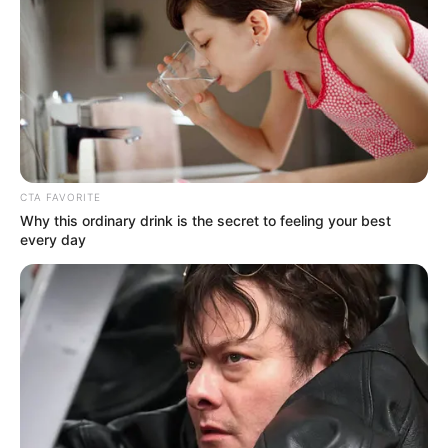
Cabe anotar que se celebra el dogma de la inmaculada
concepción de María, en varias iglesias no solamente de
Barranquilla sino de municipios del departamento como
Campeche, Malambo, entre otros, dando desarrollo
además a las fiestas patronales.
COMPARTIR
CTA FAVORITE
Why this ordinary drink is the secret to feeling your best
ALERTA BOGOTÁ EN GOOGLE NEWS
every day
TEMAS RELACIONADOS
NOTICIAS BARRANQUILLA
NOCHE DE VELITAS
MANTÉNGASE EN ALERTA