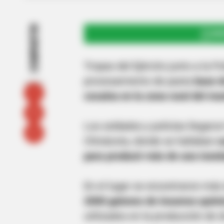
COMPARTIR
UNI
Tropas del Ejército junto a la P
procesamiento de pasta
base d
cocaína en la zona rural del mu
Los soldados y policías llegaro
Chinácota, donde se hallaban
c
para producir más de una tonela
En el lugar se encontraron más
2000 galones de insumos quími
utilizados en la producción de 