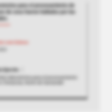
ratorios para el procesamiento de
se de coca fueron hallados por las
des.
rdo León Estévez
2024
a Ejercito
an laboratorios para el procesamiento
n Chinácota, Norte de Santander