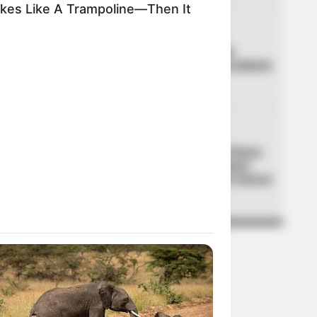
kes Like A Trampoline—Then It
04
ADULTOS MAYORES
Atención Colombia Mayor:
alistan gran cambio que acabaría
con filas en cobros
05
GRUPOS ARMADOS
Utilizaban la Feria de las Flores
de Medellín para extorsionar:
entregaban manillas para marcar
a sus víctimas