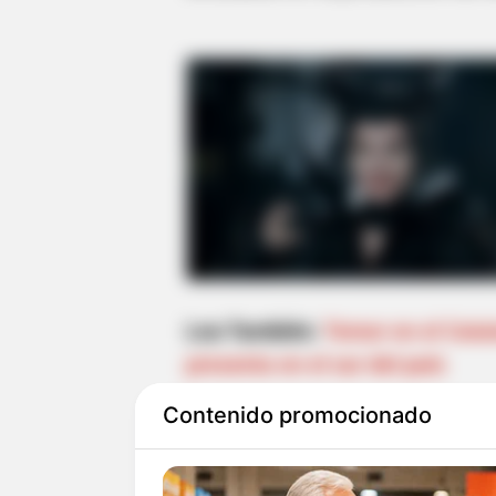
Lea También:
Temor en el Catat
presenta en el sur del país
Contenido promocionado
Los soldados e investigadores l
hallaban
dos estructuras rústic