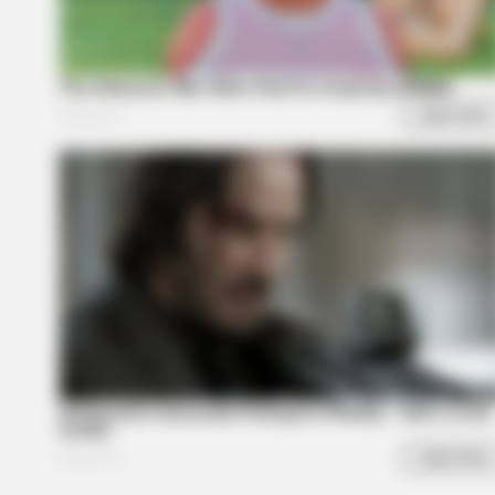
GAMES WAKA
Tragedy Of Paul McCartney, 83. 
To Be...!