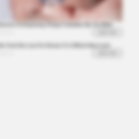
t Rushmore Changes History