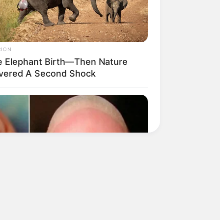
RION
e Elephant Birth—Then Nature
ivered A Second Shock