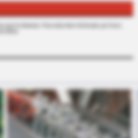
HABERION
ng On With Michelle
Look At Your Nails: An I
s que le interesan. Para estar bien informado, por favor,
de Alerta.
STARS ARE MADE
HABE
 You
News For Jenna Bush Hager, 43. She
Fis
Has Been Confirmed To Be...!
Ice