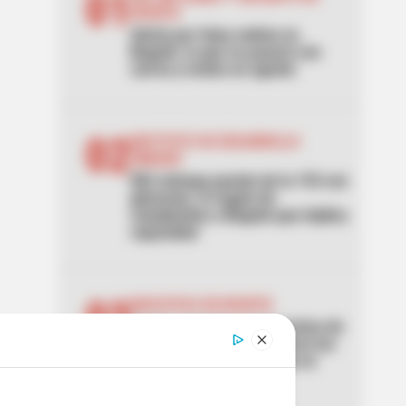
01
BOGOTÁ
Alerta por falsa noticia en
Bogotá: lo que no pasará con
carros y motos en agosto
02
INSTITUTO DE DESARROLLO
URBANO
IDU entrega puente de la 153 con
gimnasio: el regalo de
cumpleaños a Bogotá que triplica
capacidad
03
MASCOTAS EN BOGOTÁ
Vecina reclamó por desechos de
mascotas y dueñas sacaron las
garras: terminó golpeada en
Bogotá