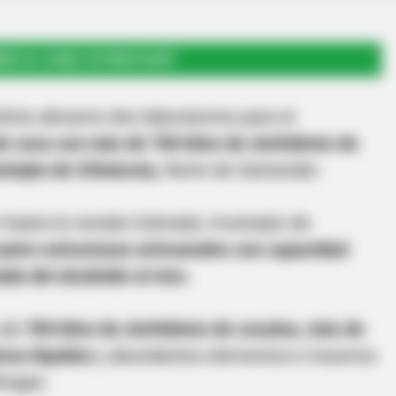
RSE AL CANAL DE WHATSAPP
olicía ubicaron dos laboratorios para el
e coca con más de 700 kilos de clorhidrato de
nicipio de Chinácota,
Norte de Santander.
n hasta la vereda Colorado, municipio de
uatro estructuras artesanales con capacidad
da del alcaloide al mes.
 de
700 kilos de clorhidrato de cocaína, más de
cos líquidos
y abundantes elementos e insumos
drogas.