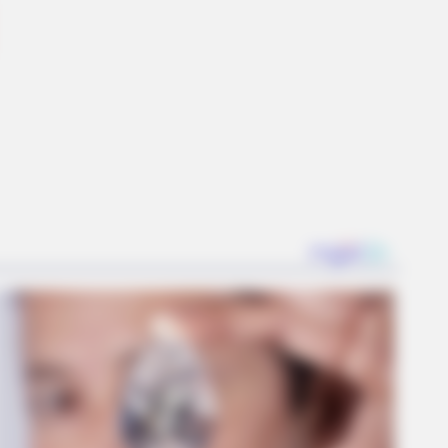
mportant Sign
RION
hermen See An Animal On An
berg, But Then They Look Closer!