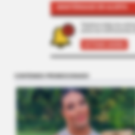
MANTÉNGASE EN ALERTA
RADAR MEDIA
Barack Finally Reveals What's Goi
Tenemos todas las noticia
active las notificaciones 
ACTIVAR AHORA
RADAR MEDIA
This Funny Kitten Video Will Make
Laugh Instantly