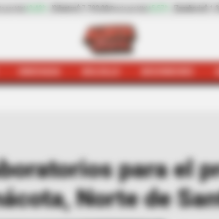
+5,57%
Zanahoria
$ 1.354,00
+1,04%
Plátano hart
io por kilo)
(Precio por kilo)
HINCHADA
BOLSILLO
BOCHINCHES
mo
Desmantelan laboratorios para el procesamiento de co
boratorios para el 
nácota, Norte de Sa