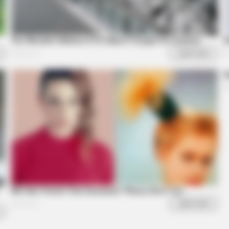
BUZZ DAY
He Has Been Confirmed
What Engineers Found A