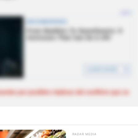
umbo por posibles réplicas del conflicto que se
legaron hasta la vereda San Isidro, donde se
as utilizadas para procesar este alcaloide,
donde
RADAR MEDIA