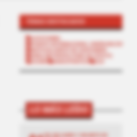
TEMAS DESTACADOS
CATATUMBO
PUENTE INTERNACIONAL SIMÓN BOLÍVAR
NOTICIAS NORTE DE SANTANDER
ÁREA METROPOLITANA DE CÚCUTA
OCAÑA
NARCOTRÁFICO
ELN
LO MÁS LEÍDO
DÍA SIN CARRO Y SIN MOTO EN