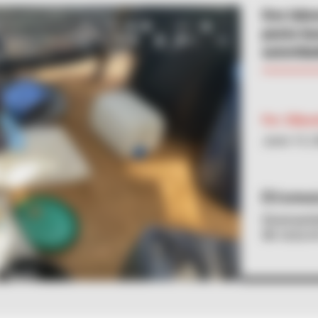
Dos labo
pasta ba
autorida
Por:
Eliba
Junio 13, 
Cortesí
Desmantel
de coca e