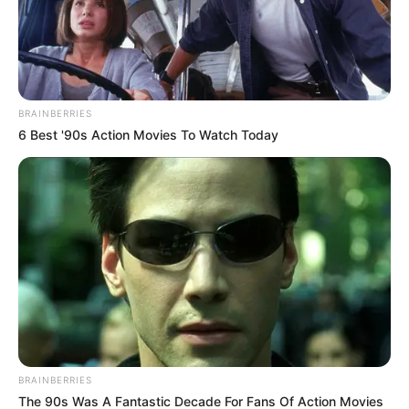
Petro, en donde se busca el beneficio para los usuarios.
BRAINBERRIES
6 Best '90s Action Movies To Watch Today
BRAINBERRIES
The 90s Was A Fantastic Decade For Fans Of Action Movies
Lea También:
Más de 78 líderes y defensores han sido