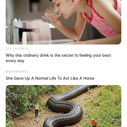
TEMAS DESTACADOS
CATATUMBO
PUENTE INTERNACIONAL SIMÓN BOLÍVAR
NOTICIAS NORTE DE SANTANDER
ÁREA METROPOLITANA DE CÚCUTA
OCAÑA
NARCOTRÁFICO
ELN
CTA FAVORITE
Why this ordinary drink is the secret to feeling your best
every day
BRAINBERRIES
She Gave Up A Normal Life To Act Like A Horse