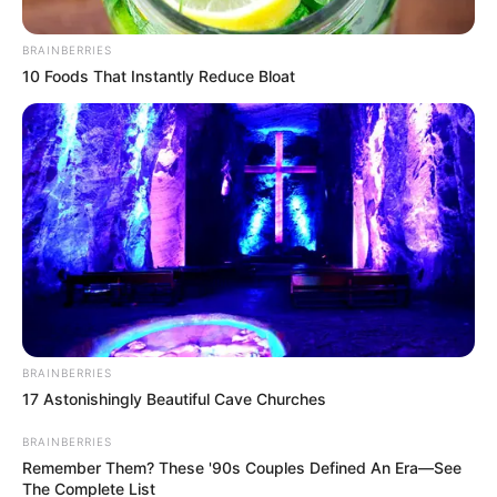
BRAINBERRIES
10 Foods That Instantly Reduce Bloat
Foto de EPM
Por:
Olga Lucía Cotamo Salazar
Octubre 14, 2022
BRAINBERRIES
17 Astonishingly Beautiful Cave Churches
COMPARTIR
BRAINBERRIES
Remember Them? These '90s Couples Defined An Era—See
UNIRSE AL CANAL DE WHATSAPP
The Complete List