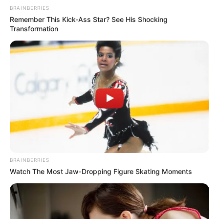
BRAINBERRIES
Energía
Remember This Kick-Ass Star? See His Shocking
Transformation
COMPARTIR
ALERTA BOGOTÁ EN GOOGLE NEWS
MANTÉNGASE EN ALERTA
Tenemos todas las noticias que le
interesan. Para estar bien informado, por
favor, active las notificaciones de Alerta.
BRAINBERRIES
Watch The Most Jaw‑Dropping Figure Skating Moments
ACTIVAR AHORA