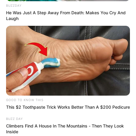
BUZZDAY
POLONUEVO
LOS COSTEÑOS
TRANSMETRO
He Was Just A Step Away From Death: Makes You Cry And
EDUARDO VERANO DE LA ROSA
Laugh
ALEJANDRO CHAR
SOLEDAD, ATLÁNTICO
LOS PEPES
GOOD TO KNOW THIS
This $2 Toothpaste Trick Works Better Than A $200 Pedicure
BUZZ DAY
Climbers Find A House In The Mountains - Then They Look
Inside