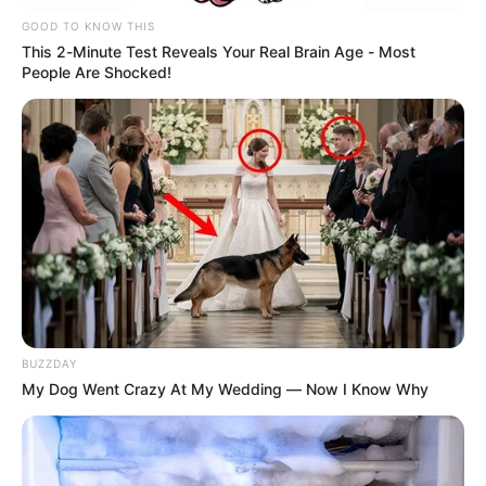
GOOD TO KNOW THIS
This 2-Minute Test Reveals Your Real Brain Age - Most
People Are Shocked!
BUZZDAY
My Dog Went Crazy At My Wedding — Now I Know Why
Barranquilla