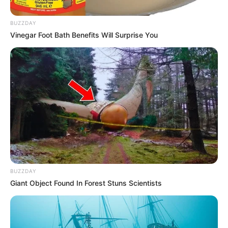
BUZZDAY
Vinegar Foot Bath Benefits Will Surprise You
Cortesía Triple A.
Por:
Tatiana Andrea Roenes Cadena
Septiembre 22, 2020
BUZZDAY
Giant Object Found In Forest Stuns Scientists
COMPARTIR