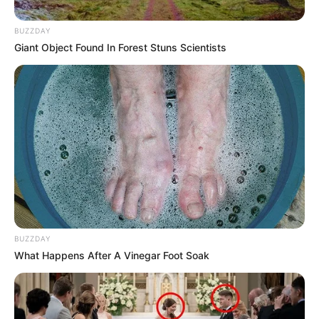
de la ciudad de Neiva
, donde propios y turistas contarán
con una gran variedad de cafés colombianos.
BUZZDAY
Giant Object Found In Forest Stuns Scientists
BUZZDAY
What Happens After A Vinegar Foot Soak