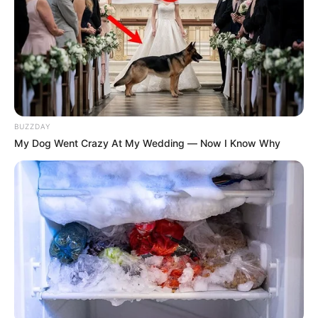
Lea También: Inicia la carrera por la Casa Blanca y
Trump va por ella
Mauricio Rodríguez Amaya, director de La Unidad
Solidaria, indicó que “esto es un paso muy importante
porque lo que hemos logrado es juntar el esfuerzo y
el
trabajo de 65 organizaciones para crear una primera
BUZZDAY
tienda y así exponer los productos de esas
My Dog Went Crazy At My Wedding — Now I Know Why
organizaciones
. De alguna manera estamos ayudando a
reducir la intermediación entre el productor y la
comercialización”.
De esta manera, estos procesos beneficiarán sobre todo a
las familias productoras de la región que están
asociadas, en el que
se pretende fortalecer la
industrialización y con ello la comercialización de cada
uno de los beneficiarios.
“Este proyecto tiene que articularse con otros circuitos