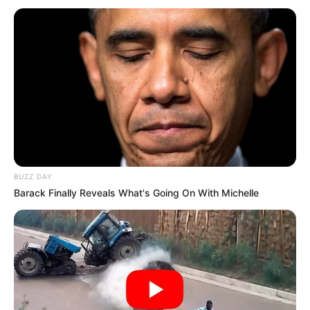
ALERTA BOGOTÁ EN GOOGLE NEWS
TEMAS RELACIONADOS
CAFÉ
MANTÉNGASE EN ALERTA
BUZZ DAY
Tenemos todas las noticias que le
Barack Finally Reveals What's Going On With Michelle
interesan. Para estar bien informado, por
favor, active las notificaciones de Alerta.
ACTIVAR AHORA