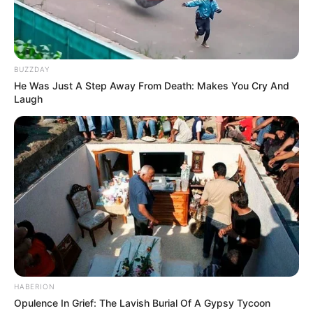
TEMAS DESTACADOS
FIESTAS DE SAN PEDRO EN EL HUILA
NOTICIAS HUILA
NOTICIAS DE NEIVA
BUZZDAY
SARAMPIÓN
EJÉRCITO NACIONAL
He Was Just A Step Away From Death: Makes You Cry And
POLICÍA DEL HUILA
Laugh
HABERION
Opulence In Grief: The Lavish Burial Of A Gypsy Tycoon