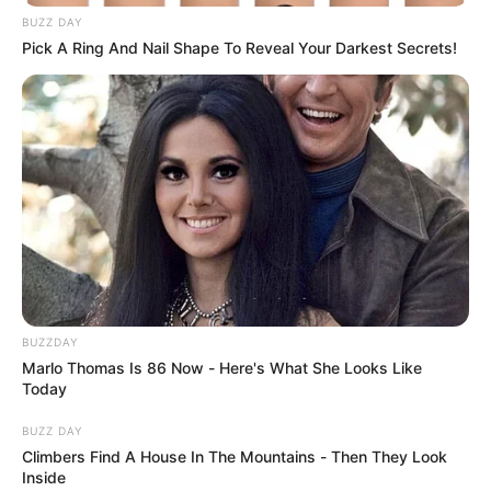
acontecimientos que suceden en
BUZZ DAY
Pick A Ring And Nail Shape To Reveal Your Darkest Secrets!
Ibagué, el Tolima, Colombia y el
Mundo, haga clic en el siguiente link y
únase a nuestro grupo de WhatsApp
Comente las noticias de nuestro
Portal, escribanos sus denuncias,
conviértase en nuestros ojos donde la
noticia se esté desarrollando,
escríbanos al WhatsApp a través de
este link
BUZZDAY
Marlo Thomas Is 86 Now - Here's What She Looks Like
Today
BUZZ DAY
COMPARTIR
Climbers Find A House In The Mountains - Then They Look
Inside