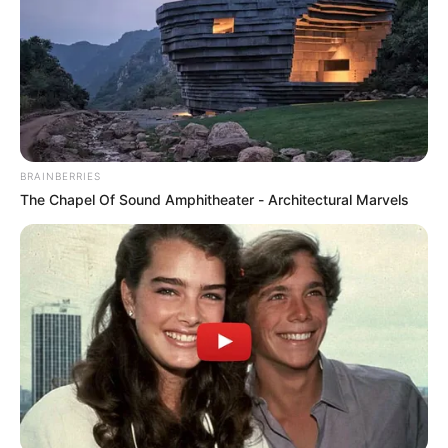
POLONUEVO
LOS COSTEÑOS
TRANSMETRO
EDUARDO VERANO DE LA ROSA
ALEJANDRO CHAR
SOLEDAD, ATLÁNTICO
LOS PEPES
BRAINBERRIES
The Chapel Of Sound Amphitheater - Architectural Marvels