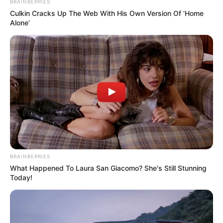
BRAINBERRIES
Culkin Cracks Up The Web With His Own Version Of ‘Home
TEMAS RELACIONADOS
Alone’
MENOR DE EDAD
BARRANQUILLA
VENENO
MANTÉNGASE EN ALERTA
Tenemos todas las noticias que le
interesan. Para estar bien informado, por
favor, active las notificaciones de Alerta.
BRAINBERRIES
ACTIVAR AHORA
What Happened To Laura San Giacomo? She's Still Stunning
Today!
TEMAS DESTACADOS