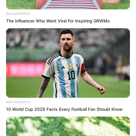
BRAINBERRIES
The Influencer Who Went Viral For Inspiring GRWMs
Archivo
Camino Adelita de Char
BRAINBERRIES
Por:
Diana Carolina Navarro González
10 World Cup 2026 Facts Every Football Fan Should Know
Mayo 16, 2022