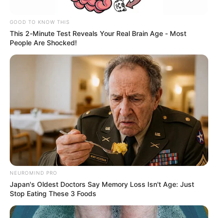
GOOD TO KNOW THIS
This 2-Minute Test Reveals Your Real Brain Age - Most
People Are Shocked!
RCN Radio
NEUROMIND PRO
Por:
Evelin Adriana Barrios Florez
Japan's Oldest Doctors Say Memory Loss Isn't Age: Just
Stop Eating These 3 Foods
Mayo 23, 2022