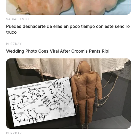
Uribia, llegarán a la capital del Departamento de la
Guajira en busca de ayuda y protección
, toda vez que
fueran sacados de manera violenta de sus territorios
SABIAS ESTO
ancestrales.
Puedes deshacerte de ellas en poco tiempo con este sencillo
truco
Le puede interesar:
Gustavo Petro advierte que el martes
BUZZDAY
se suspenderían las elecciones en Colombia
Wedding Photo Goes Viral After Groom's Pants Rip!
BUZZDAY