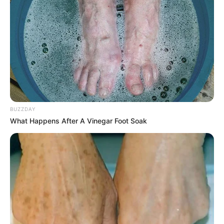
COMPARTIR
UNIRSE AL CANAL DE WHATSAPP
Desde la ONG Nación Wayuu dejaron en conocimiento
que este 22 de mayo del presente año, siendo
aproximadamente las 18:00 horas, según informaciones
BUZZDAY
entregadas a esta entidad, hombres armados, quienes se
What Happens After A Vinegar Foot Soak
desplazaban a bordo de una motocicleta, llegaron hasta
un hotel donde se encontraba resguardada una familia
wayuu desplazada forzosamente de sus territorios
ancestrales y le
habrían entregado al propietario del
establecimiento un panfleto con amenazas de muerte
en contra de esta familia,
obligándolo a leerla y a
romperla de manera inmediata.
Según lo informado
estos hechos se presentan luego de
que una familia wayuu, procedente del municipio de