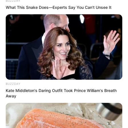
BUZZDAY
EMERGENCIAS POR LLUVIAS
What This Snake Does—Experts Say You Can't Unsee It
FUERTES LLUVIAS
VIA AL LLANO
LIGA BETPLAY
METRO DE MEDELLÍN
CORTES DE LUZ
CORTES DE AGUA
FENÓMENO DEL NIÑO
BUZZDAY
Kate Middleton's Daring Outfit Took Prince William's Breath
Away