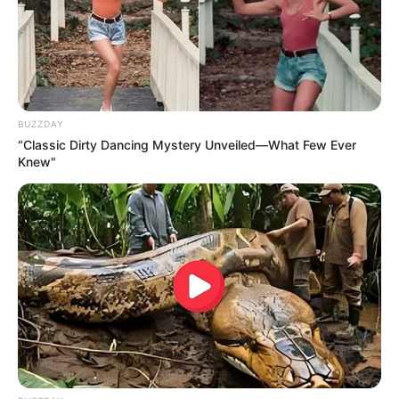
TEMAS RELACIONADOS
GUAJIRA
RIOACHA
BUZZDAY
MANTÉNGASE EN ALERTA
“Classic Dirty Dancing Mystery Unveiled—What Few Ever
Knew"
Tenemos todas las noticias que le
interesan. Para estar bien informado, por
favor, active las notificaciones de Alerta.
ACTIVAR AHORA
TEMAS DESTACADOS