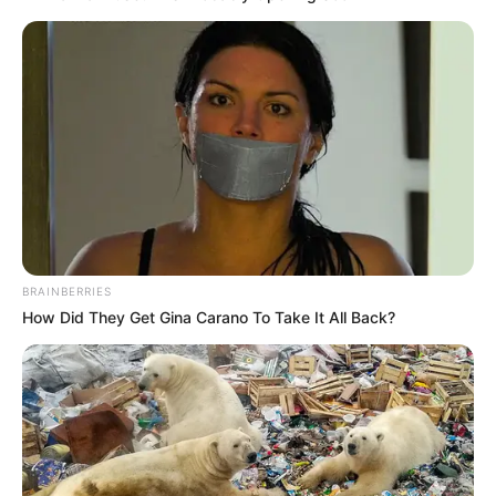
EMERGENCIAS POR LLUVIAS
FUERTES LLUVIAS
VIA AL LLANO
LIGA BETPLAY
METRO DE MEDELLÍN
CORTES DE LUZ
CORTES DE AGUA
FENÓMENO DEL NIÑO
BRAINBERRIES
How Did They Get Gina Carano To Take It All Back?