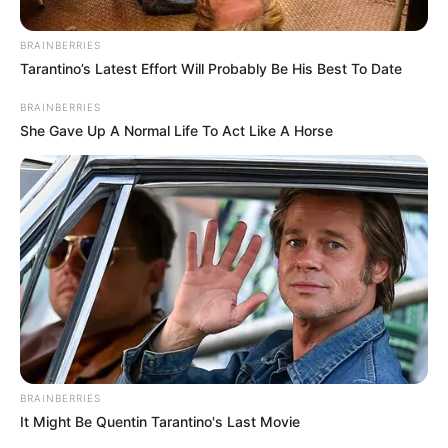
BRAINBERRIES
Tarantino’s Latest Effort Will Probably Be His Best To Date
BRAINBERRIES
She Gave Up A Normal Life To Act Like A Horse
Prensa Presidencia
Cuenta con 10 aerogeneradores, con capacidad instalada
de 20 megavatios, que equivalen al consumo de 33.295
hogares
BRAINBERRIES
Por:
Evelin Adriana Barrios Florez
It Might Be Quentin Tarantino's Last Movie
Enero 22, 2022