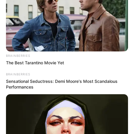
de 33.295 hogares, contando
con una inversión superior
a los $75 mil millones
y generará el equivalente al
consumo de energía de más de 33 mil familias.
Le puede interesar:
El presidente Iván Duque entregó 86
kilómetros de vía de la ruta del sol III
BRAINBERRIES
The Best Tarantino Movie Yet
BRAINBERRIES
Sensational Seductress: Demi Moore's Most Scandalous
Performances