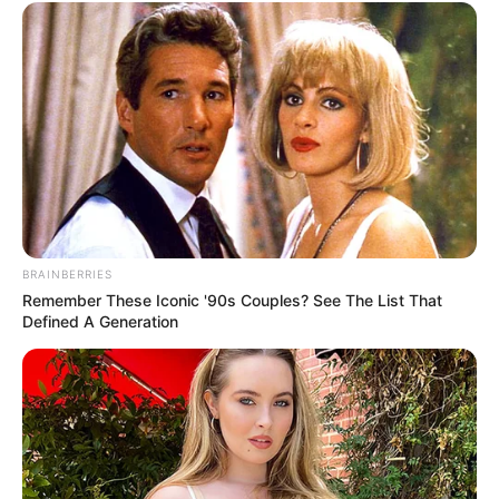
declaró el Presidente Duque.
Lea también:
En Montería se reactivó la vacunación de
menores de 3 a 11 años
Asimismo, el Jefe de Estado expresó que Guajira 1 y los
demás parques eólicos que se construirán en Colombia,
así como las granjas solares y otras energías renovables
no convencionales constituyen la revolución y transición
energética que lidera su Gobierno.
Un cambio
BRAINBERRIES
trascendental que se ha hecho en medio de la pandemia
Remember These Iconic '90s Couples? See The List That
del covid-19.
Defined A Generation
COMPARTIR
ALERTA BOGOTÁ EN GOOGLE NEWS