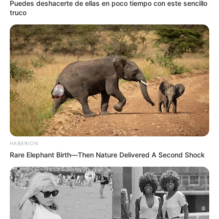
Puedes deshacerte de ellas en poco tiempo con este sencillo
truco
TEMAS DESTACADOS
EMERGENCIAS POR LLUVIAS
FUERTES LLUVIAS
VIA AL LLANO
LIGA BETPLAY
METRO DE MEDELLÍN
CORTES DE LUZ
CORTES DE AGUA
FENÓMENO DEL NIÑO
HABERION
Rare Elephant Birth—Then Nature Delivered A Second Shock