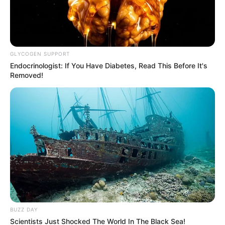
GLYCOGEN SUPPORT
Endocrinologist: If You Have Diabetes, Read This Before It's
Removed!
BUZZ DAY
Cortesía/ Universidad de Córdoba
Scientists Just Shocked The World In The Black Sea!