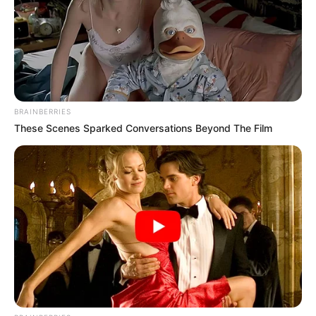
TEMAS DESTACADOS
EMERGENCIAS POR LLUVIAS
BRAINBERRIES
FUERTES LLUVIAS
VIA AL LLANO
LIGA BETPLAY
METRO DE MEDELLÍN
These Scenes Sparked Conversations Beyond The Film
CORTES DE LUZ
CORTES DE AGUA
FENÓMENO DEL NIÑO