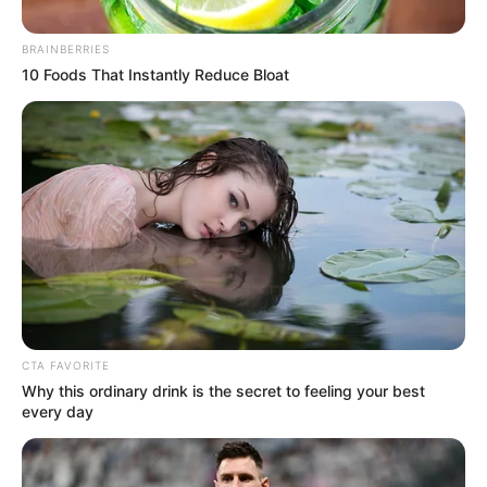
BRAINBERRIES
10 Foods That Instantly Reduce Bloat
Foto/ Hugo Romero
Parque solar INTI I.
CTA FAVORITE
Por:
Jairo Alonso Pérez Delgado
Why this ordinary drink is the secret to feeling your best
Mayo 7, 2025
every day