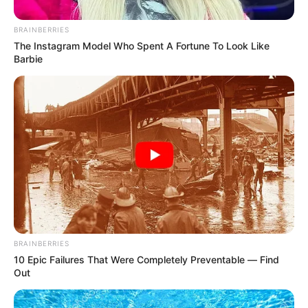
Lea aquí:
Daysuris Vásquez entregó voluntariamente
bienes a la Fiscalía: un inmueble y el Mercedes Benz
BRAINBERRIES
The Instagram Model Who Spent A Fortune To Look Like
Barbie
BRAINBERRIES
10 Epic Failures That Were Completely Preventable — Find
Out