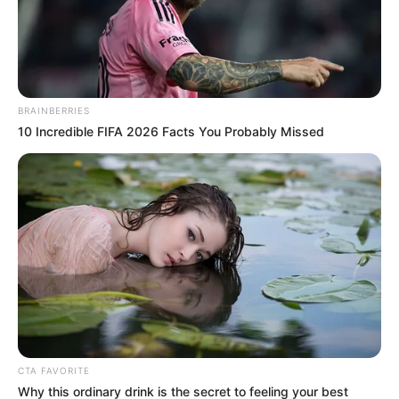
BRAINBERRIES
10 Incredible FIFA 2026 Facts You Probably Missed
CTA FAVORITE
Mary Nelly Casadiegos, delegada del Instituto
Why this ordinary drink is the secret to feeling your best
Departamental de Salud
en la región del Catatumbo,