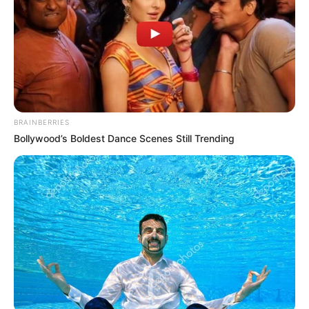
CATATUMBO
PUENTE INTERNACIONAL SIMÓN BOLÍVAR
NOTICIAS NORTE DE SANTANDER
ÁREA METROPOLITANA DE CÚCUTA
OCAÑA
NARCOTRÁFICO
ELN
BRAINBERRIES
Bollywood’s Boldest Dance Scenes Still Trending