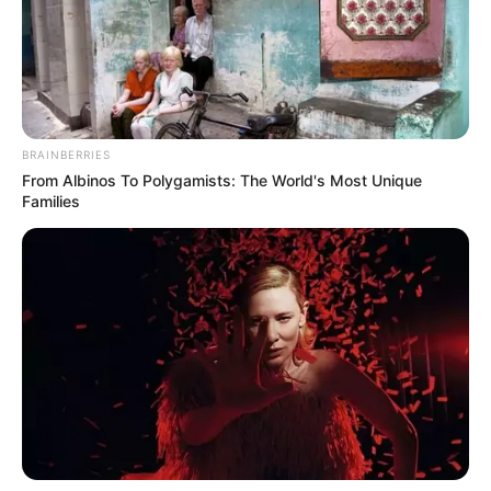
Desde el Instituto Departamental de Salud se han
implementado diversas actividades de mitigación y
control de vectores en municipios como El Tarra,
Convención, Sardinata, Hacarí, Teorama y San Calixto
donde ya se han presentado nuevamente casos de
dengue y fiebre amarilla, los cuales se han incrementado
BRAINBERRIES
en esta época de lluvias.
From Albinos To Polygamists: The World's Most Unique
Families
Así como los casos de Chagas, donde hay una mayor
atención en el municipio de
San Calixto donde han sido
varios los registros de la enfermedad
que han sido
atendidos en hospitales de la región.
COMPARTIR
ALERTA BOGOTÁ EN GOOGLE NEWS