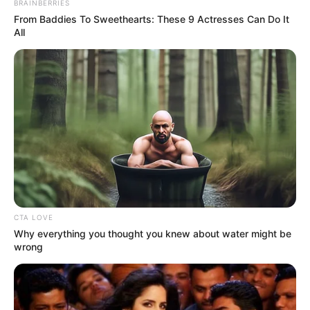
TEMAS RELACIONADOS
BRAINBERRIES
From Baddies To Sweethearts: These 9 Actresses Can Do It
ENFERMEDADES
CATATUMBO
All
LLUVIAS EN NORTE DE SANTANDER
MANTÉNGASE EN ALERTA
Tenemos todas las noticias que le
interesan. Para estar bien informado, por
favor, active las notificaciones de Alerta.
ACTIVAR AHORA
CTA LOVE
Why everything you thought you knew about water might be
wrong
TEMAS DESTACADOS