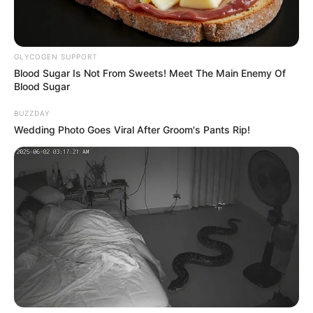
GLYCOGEN SUPPORT
Blood Sugar Is Not From Sweets! Meet The Main Enemy Of
Blood Sugar
BUZZDAY
Wedding Photo Goes Viral After Groom's Pants Rip!
Lea También:
Con cianuro están envenenando a perros