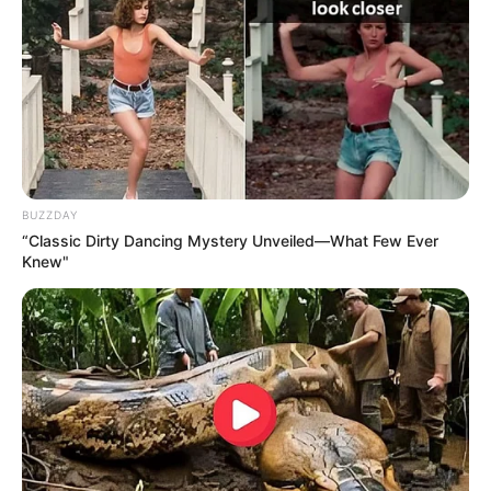
ACTIVAR AHORA
TEMAS DESTACADOS
CATATUMBO
PUENTE INTERNACIONAL SIMÓN BOLÍVAR
NOTICIAS NORTE DE SANTANDER
BUZZDAY
ÁREA METROPOLITANA DE CÚCUTA
OCAÑA
“Classic Dirty Dancing Mystery Unveiled—What Few Ever
NARCOTRÁFICO
ELN
Knew"