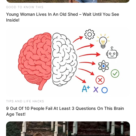
COMPARTIR
GOOD TO KNOW THIS
Young Woman Lives In An Old Shed – Wait Until You See
Inside!
ALERTA BOGOTÁ EN GOOGLE NEWS
TEMAS RELACIONADOS
FRONTERA COLOMBO VENEZOLANA
MIGRANTES
MIGRANTES VENEZOLANOS
MANTÉNGASE EN ALERTA
TIPS AND LIFE HACKS
Tenemos todas las noticias que le
9 Out Of 10 People Fail At Least 3 Questions On This Brain
interesan. Para estar bien informado, por
Age Test!
favor, active las notificaciones de Alerta.