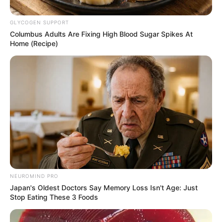
(RUMV).
GLYCOGEN SUPPORT
Columbus Adults Are Fixing High Blood Sugar Spikes At
Home (Recipe)
RCN Radio - Fabián Silva
Zona de frontera entre Colombia y Venezuela.
Por:
Olga Lucía Cotamo Salazar
Agosto 31, 2021
NEUROMIND PRO
Japan's Oldest Doctors Say Memory Loss Isn't Age: Just
Stop Eating These 3 Foods