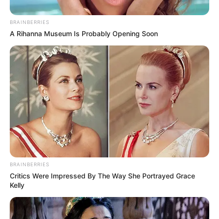
BRAINBERRIES
A Rihanna Museum Is Probably Opening Soon
Foto de Archivo
Por:
Elibardo León Estévez
Octubre 21, 2020
BRAINBERRIES
Critics Were Impressed By The Way She Portrayed Grace
Kelly
COMPARTIR
UNIRSE AL CANAL DE WHATSAPP