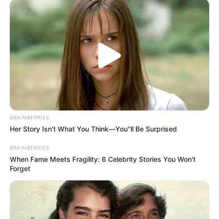
Mayid Gene Beltrán Secretario de tránsito de la ciudad,
indicó que junto a la Universidad Francisco de Paula
Santander,
se logró revisar la dinámica del tráfico en
este punto,
dando como resultado esta medida.
"La idea es no congestionar la calle 4 que recibe
vehículos desde el canal Bogotá, la diagonal Santander y
otros puntos,
por ellos la calle 3 se habilita para que
vehículos grandes y de transporte público
tomen sentido
directo por la avenida séptima y salgan de la ciudad"
BRAINBERRIES
expresó el funcionario municipal.
Her Story Isn't What You Think—You''ll Be Surprised
BRAINBERRIES
Lea también:
Decretan toque de queda en Cúcuta por
When Fame Meets Fragility: 6 Celebrity Stories You Won't
movilizaciones sindicales
Forget
Además señaló "Los conductores que transiten por este
corredor vial deberán hacerlo en el sentido que dirige de la
avenida 6 a la 7,
mientras se busca una solución para
mejorar el tráfico en este importante punto de la ciudad"