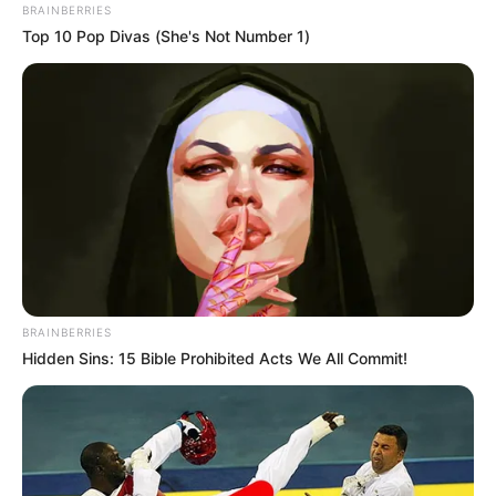
BRAINBERRIES
CÚCUTA
SECRETARÍA DE TRÁNSITO DE CÚCUTA
CONGESTIÓN VEHICULAR
Top 10 Pop Divas (She's Not Number 1)
MANTÉNGASE EN ALERTA
Tenemos todas las noticias que le
interesan. Para estar bien informado, por
favor, active las notificaciones de Alerta.
ACTIVAR AHORA
BRAINBERRIES
Hidden Sins: 15 Bible Prohibited Acts We All Commit!
TEMAS DESTACADOS
CATATUMBO
PUENTE INTERNACIONAL SIMÓN BOLÍVAR