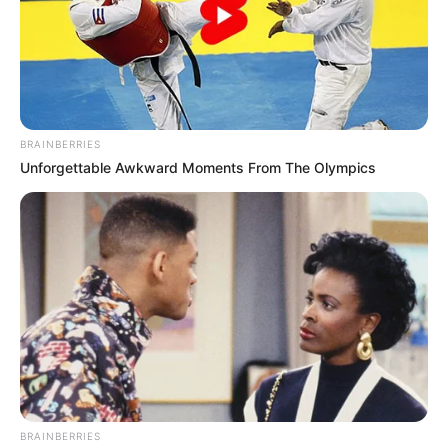
NOTICIAS NORTE DE SANTANDER
ÁREA METROPOLITANA DE CÚCUTA
OCAÑA
NARCOTRÁFICO
ELN
BRAINBERRIES
Unforgettable Awkward Moments From The Olympics
BRAINBERRIES