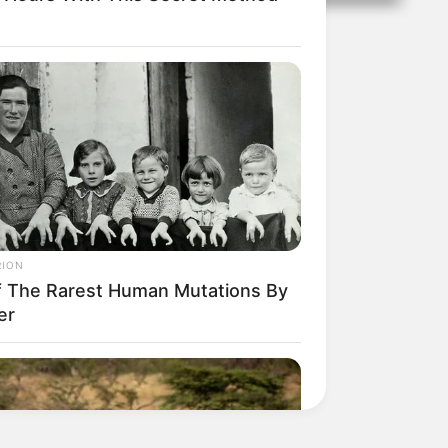
RION
f The Rarest Human Mutations By
er