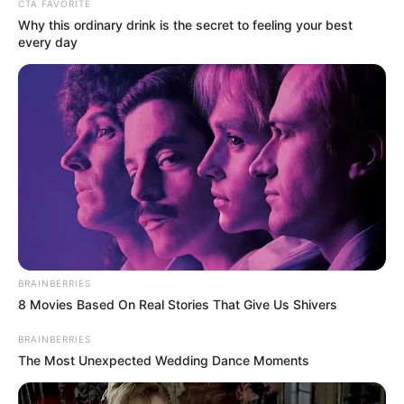
CTA FAVORITE
Why this ordinary drink is the secret to feeling your best
ACTIVAR AHORA
every day
TEMAS DESTACADOS
CATATUMBO
PUENTE INTERNACIONAL SIMÓN BOLÍVAR
NOTICIAS NORTE DE SANTANDER
ÁREA METROPOLITANA DE CÚCUTA
OCAÑA
NARCOTRÁFICO
ELN
BRAINBERRIES
8 Movies Based On Real Stories That Give Us Shivers
BRAINBERRIES
The Most Unexpected Wedding Dance Moments