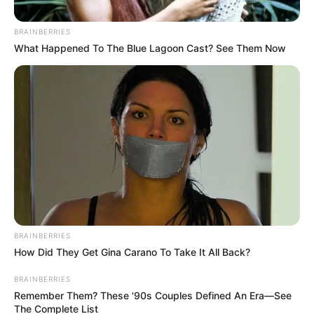
BRAINBERRIES
What Happened To The Blue Lagoon Cast? See Them Now
Foto de Archivo
Por:
Olga Lucía Cotamo Salazar
Diciembre 21, 2021
BRAINBERRIES
COMPARTIR
How Did They Get Gina Carano To Take It All Back?
BRAINBERRIES
UNIRSE AL CANAL DE WHATSAPP
Remember Them? These '90s Couples Defined An Era—See
The Complete List