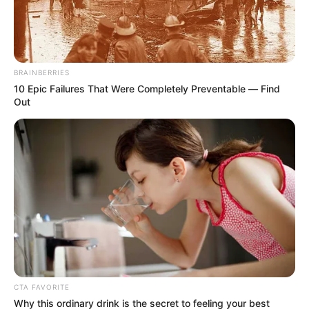
BRAINBERRIES
10 Epic Failures That Were Completely Preventable — Find
Out
Lea También:
Fuerte balacera en frontera entre
Colombia y Venezuela generó pánico en el puente
Simón Bolívar
CTA FAVORITE
"Esta incautación nos lleva a uno de los
eslabones
Why this ordinary drink is the secret to feeling your best