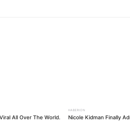
Oficialm
mayores 
entre lo
abandon
Por:
Paula
Junio 10, 
Guiller
Adultos m
HABERION
iral All Over The World.
Nicole Kidman Finally A