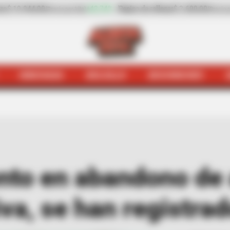
42,74%
Pepino de rellenar
$ 2.600,00
-22,39%
Zanahoria
$ 
(Precio por kilo)
HINCHADA
BOLSILLO
BOCHINCHES
mo
Reportan aumento en abandono de adultos mayores en
to en abandono de 
va, se han registra