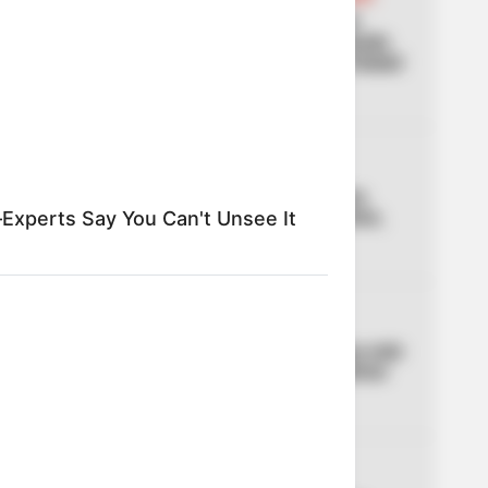
01
[Video] Cámaras captaron
carro que habría abandonado
cuerpo de una mujer en Ciudad
Jardín
02
LOCALIDAD DE USME
El caso del cadáver en una
hamaca que sacude a Usme,
xperts Say You Can't Unsee It
en Bogotá
03
PICO Y PLACA
Bogotá tendrá pico y placa este
domingo: Movilidad confirmó
horarios y multas
DÍAS FESTIVOS