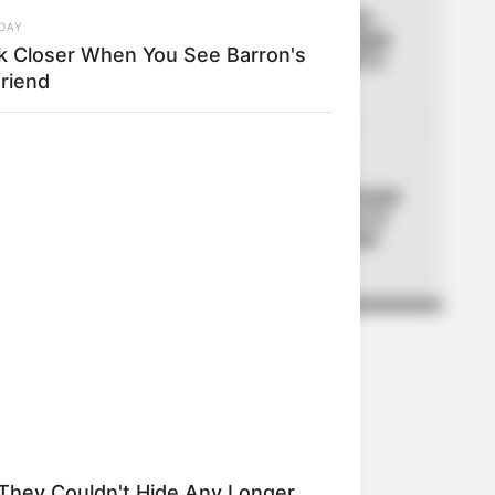
04
Trabajadores descansarán
DAY
cuatro días seguidos: Bogotá
k Closer When You See Barron's
hace oficial puente desde el
friend
jueves
05
IMPUESTO PREDIAL
Galán propone cobro mensual
extra de hasta $29.000 en el
predial: ya definió para qué
estratos
They Couldn't Hide Any Longer