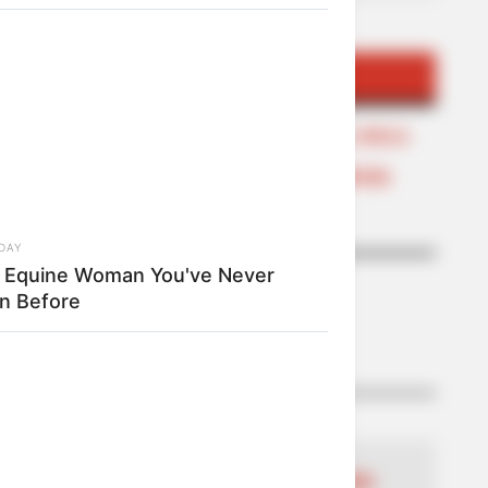
TEMAS DESTACADOS
FIESTAS DE SAN PEDRO EN EL HUILA
NOTICIAS HUILA
NOTICIAS DE NEIVA
SARAMPIÓN
EJÉRCITO NACIONAL
POLICÍA DEL HUILA
DAY
 Equine Woman You've Never
n Before
LO MÁS LEÍDO
LOCALIDAD ANTONIO NARIÑO