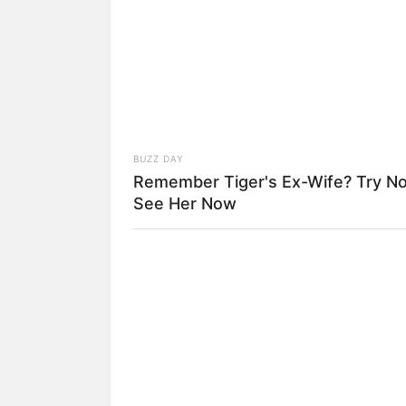
BUZZ DAY
Remember Tiger's Ex-Wife? Try N
See Her Now
La secretaria de la Mujer, Infan
Peña, advierte que
este panora
migración de los hijos, la falta
familiares y la escasa preparac