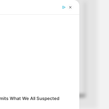
ente son 97 casos de adultos
en situación de vulnerabilidad
s que se encuentran 35 en
o.
 Andrea García Cerón
2025
mo Rodriguez | RCN Radio
ayores.
dmits What We All Suspected