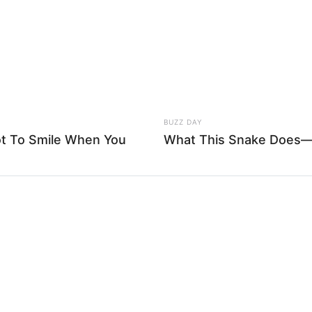
BUZZ DAY
ot To Smile When You
What This Snake Does—E
cia y Desarrollo Social de Neiva, Clara Eugenia
ma es consecuencia de múltiples factores, la
 de recursos
, el debilitamiento de los vínculos
ión para afrontar el envejecimiento poblacional.