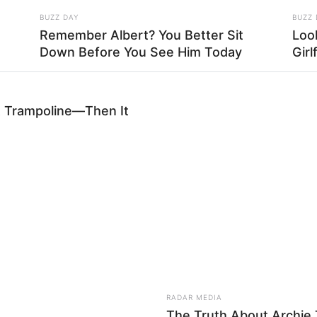
de la Lotería celebra un siglo de tradición en
BUZZ DAY
BUZZ 
e
Remember Albert? You Better Sit
Loo
Down Before You See Him Today
Girl
o meses tenemos 97 casos que se han reportado
rabilidad, de los cuales 35 estuvieron en total
d familiar, sino porque esa red familiar estaba
A Trampoline—Then It
 ese adulto mayor
dejándolo solo”, indicó la
n entidades de salud, ha desplegado una red móvil
sonal de enfermería que ha logrado brindar
s. Gracias a esa labor,
dos adultos mayores en
s recientemente a la red de larga estancia
, lo
nte y especializada.
RADAR MEDIA
The Truth About Archie 