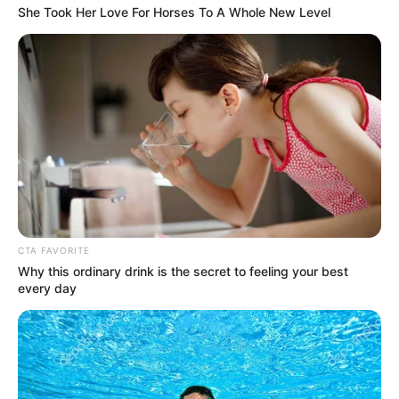
esquema
, donde deberán acudir para ser atendidos con
She Took Her Love For Horses To A Whole New Level
prioridad a la hora de recibir su segunda vacuna.
COMPARTIR
ALERTA BOGOTÁ EN GOOGLE NEWS
TEMAS RELACIONADOS
COVID-19
RIOHACHA
CTA FAVORITE
Why this ordinary drink is the secret to feeling your best
every day
MANTÉNGASE EN ALERTA
Tenemos todas las noticias que le
interesan. Para estar bien informado, por
favor, active las notificaciones de Alerta.