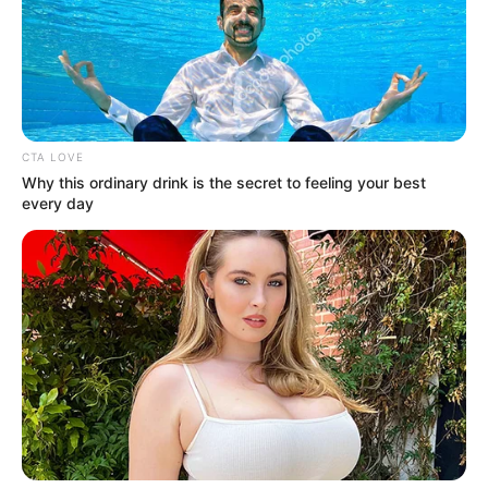
ACTIVAR AHORA
TEMAS DESTACADOS
CTA LOVE
Why this ordinary drink is the secret to feeling your best
every day
EMERGENCIAS POR LLUVIAS
FUERTES LLUVIAS
VIA AL LLANO
LIGA BETPLAY
METRO DE MEDELLÍN
CORTES DE LUZ
CORTES DE AGUA
FENÓMENO DEL NIÑO