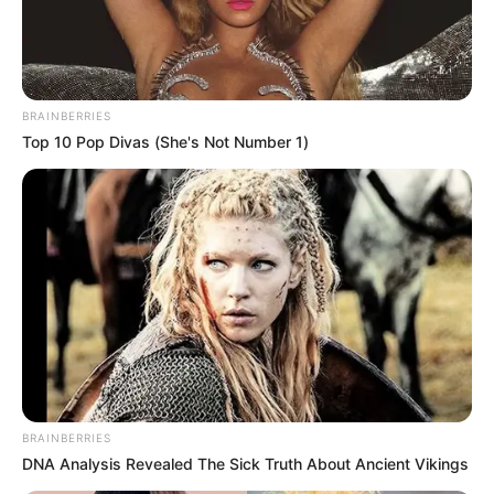
continuos
y con el apoyo constante y decidido del equipo
de vacunadores, las IPS, el equipo interdisciplinario de la
Secretaría de Salud y la Fuerza Pública”, señaló Viviana
Florez Barros, secretaria de salud de la ciudad.
BRAINBERRIES
Lea también:
Varios buques retenidos en Puerto de
Top 10 Pop Divas (She's Not Number 1)
Barranquilla por emergencia en canal de acceso
BRAINBERRIES
DNA Analysis Revealed The Sick Truth About Ancient Vikings