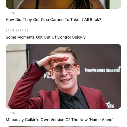
BRAINBERRIES
How Did They Get Gina Carano To Take It All Back?
BRAINBERRIES
Some Moments Got Out Of Control Quickly
Prensa Alcaldía
En puntos satélites de vacunación ha disminuido la
BRAINBERRIES
afluencia de personas
Macaulay Culkin's Own Version Of The New ‘Home Alone’