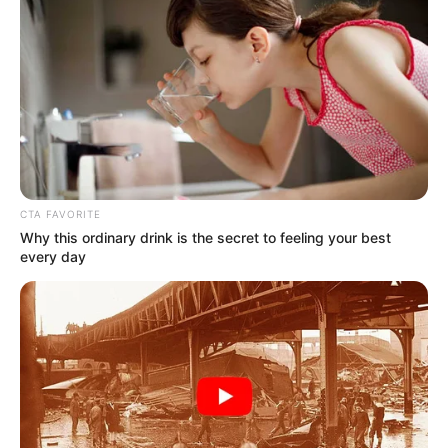
municipio de Àbrego.
COMPARTIR
ALERTA BOGOTÁ EN GOOGLE NEWS
MANTÉNGASE EN ALERTA
CTA FAVORITE
Why this ordinary drink is the secret to feeling your best
Tenemos todas las noticias que le
every day
interesan. Para estar bien informado, por
favor, active las notificaciones de Alerta.
ACTIVAR AHORA