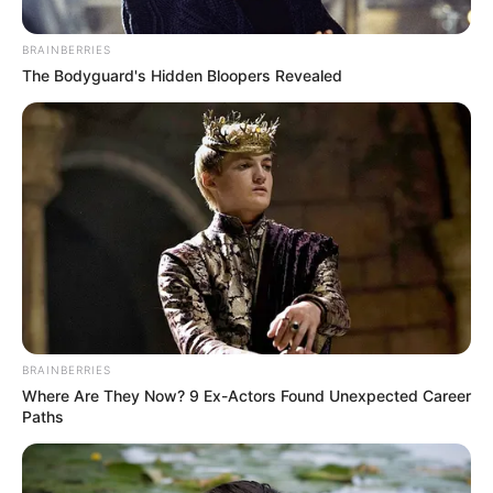
BRAINBERRIES
The Bodyguard's Hidden Bloopers Revealed
Cortesía para Alerta
Más de 100 personas han sido evacuadas y continúan
las labores de rescate
Por:
Yamid Rodríguez Manzano
BRAINBERRIES
Junio 5, 2023
Where Are They Now? 9 Ex-Actors Found Unexpected Career
Paths