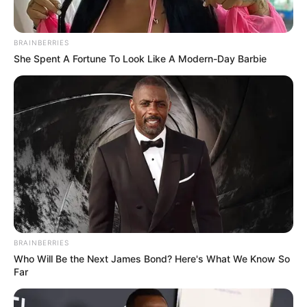
de la tragedia natural; durante
el viernes
se registró
la
primera evacuación
con apoyo de la Fuerza Aérea y
comenzó la recolección de elementos no perecederos en
BRAINBERRIES
la Plaza 29 de Mayo en el municipio de Ocaña. Las
She Spent A Fortune To Look Like A Modern-Day Barbie
actividades fueron coordinadas por el Ejército y
apoyadas
por RCN Rumba Stereo Ocaña
y la Emisora del Ejército.
Lea También:
Capturaron a cabecilla de 'Los Pelusos' en
BRAINBERRIES
Norte de Santander
Who Will Be the Next James Bond? Here's What We Know So
Far
Por lo menos 120 personas debieron ser atendidas y
trasladadas a Abrego con la cifra lamentable de una