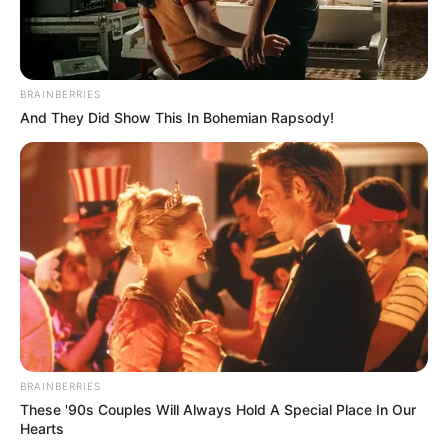
BRAINBERRIES
And They Did Show This In Bohemian Rapsody!
BRAINBERRIES
These '90s Couples Will Always Hold A Special Place In Our
Hearts