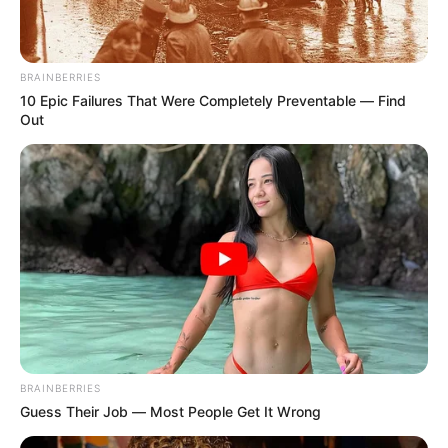
TEMAS DESTACADOS
CATATUMBO
PUENTE INTERNACIONAL SIMÓN BOLÍVAR
BRAINBERRIES
NOTICIAS NORTE DE SANTANDER
10 Epic Failures That Were Completely Preventable — Find
ÁREA METROPOLITANA DE CÚCUTA
OCAÑA
Out
NARCOTRÁFICO
ELN
BRAINBERRIES
Guess Their Job — Most People Get It Wrong