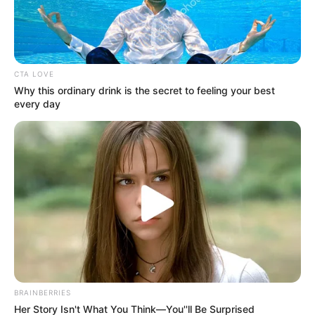
CTA LOVE
Why this ordinary drink is the secret to feeling your best
every day
El parque principal fue el escenario de la visita, que,
además estuvo acompaña por la Guardia Campesina,
integrada por unas 40 personas que hicieron un cordón
de seguridad en este lugar.
BRAINBERRIES
Her Story Isn't What You Think—You''ll Be Surprised