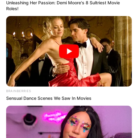
Unleashing Her Passion: Demi Moore's 8 Sultriest Movie
Roles!
MANTÉNGASE EN ALERTA
Tenemos todas las noticias que le
interesan. Para estar bien informado, por
favor, active las notificaciones de Alerta.
ACTIVAR AHORA
BRAINBERRIES
Sensual Dance Scenes We Saw In Movies
TEMAS DESTACADOS
CATATUMBO
PUENTE INTERNACIONAL SIMÓN BOLÍVAR
NOTICIAS NORTE DE SANTANDER
ÁREA METROPOLITANA DE CÚCUTA
OCAÑA