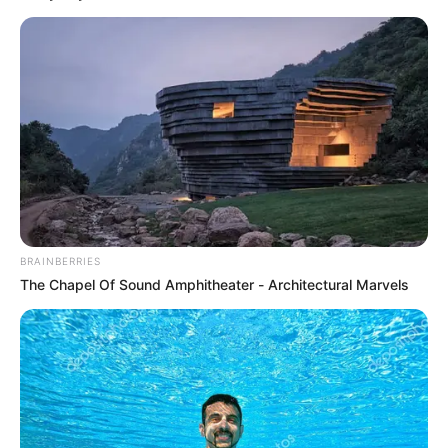
UNIRSE AL CANAL DE WHATSAPP
El presidente
Gustavo Petro
llegó sobre la 1:30 p.m. al
municipio de
El Tarra, Norte de Santander,
donde tuvo un
multitudinario recibimiento en medio de un fuerte
dispositivo de seguridad.
Las calles de El Tarra, militarizadas, estuvieron llenas de
gente esperando la visita del mandatario que catalogaron
como
“histórica”.
BRAINBERRIES
“Nunca antes había llegado un presidente a El Tarra.
Es
The Chapel Of Sound Amphitheater - Architectural Marvels
muy emotivo”
, aseguró Alicia, una de las habitantes.