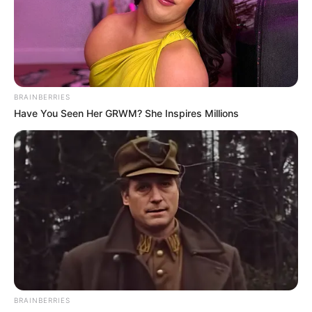
NARCOTRÁFICO
ELN
BRAINBERRIES
Have You Seen Her GRWM? She Inspires Millions
BRAINBERRIES