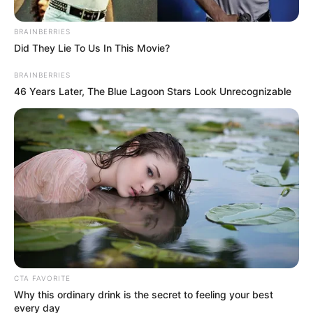
BRAINBERRIES
Did They Lie To Us In This Movie?
BRAINBERRIES
46 Years Later, The Blue Lagoon Stars Look Unrecognizable
Tomada de Twitter
Gustavo Petro en El Tarra, Norte de Santander
Por:
Carolay Morales
Agosto 26, 2022
CTA FAVORITE
COMPARTIR
Why this ordinary drink is the secret to feeling your best
every day