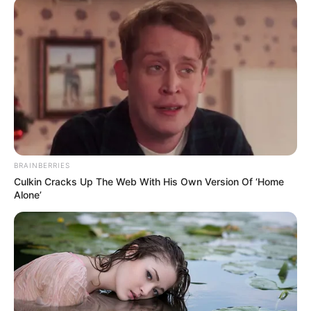
ACTIVAR AHORA
TEMAS DESTACADOS
CATATUMBO
PUENTE INTERNACIONAL SIMÓN BOLÍVAR
BRAINBERRIES
NOTICIAS NORTE DE SANTANDER
ÁREA METROPOLITANA DE CÚCUTA
OCAÑA
Culkin Cracks Up The Web With His Own Version Of ‘Home
NARCOTRÁFICO
ELN
Alone’