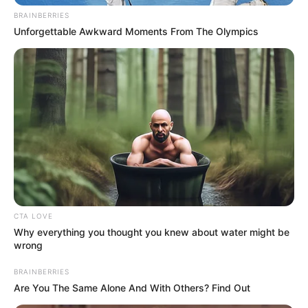
no han podido ser evacuadas
pues las condiciones del
BRAINBERRIES
clima siguen siendo complicadas.
Unforgettable Awkward Moments From The Olympics
COMPARTIR
ALERTA BOGOTÁ EN GOOGLE NEWS
TEMAS RELACIONADOS
TOLEDO
ECOPETROL
NORTE DE SANTANDER
CTA LOVE
MANTÉNGASE EN ALERTA
Why everything you thought you knew about water might be
wrong
Tenemos todas las noticias que le
BRAINBERRIES
interesan. Para estar bien informado, por
Are You The Same Alone And With Others? Find Out
favor, active las notificaciones de Alerta.