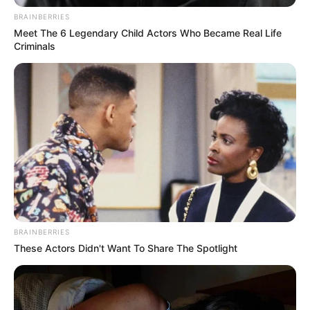
municipios en Norte de Santander
BRAINBERRIES
Meet The 6 Legendary Child Actors Who Became Real Life
Criminals
A su vez, la Compañía le informó al Consejo Municipal de
Gestión de Riesgo de Desastres de Toledo, a la
Corporación Autónoma Regional de la Frontera
Nororiental (CORPONOR), a la Corporación Autónoma
Regional de la Orinoquía (CORPORINOQUÍA) y a la
BRAINBERRIES
Autoridad Nacional de Licencias Ambientales (ANLA), lo
These Actors Didn't Want To Share The Spotlight
que allí ocurrió y así trabajar de forma coordinada en la
respuesta a esta emergencia.
“La operación del Oleoducto Caño Limón – Coveñas se