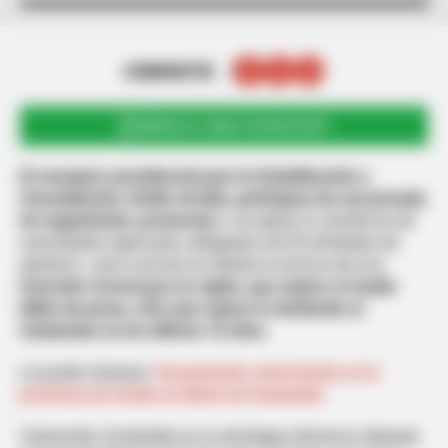
COMPARTIR
UNIRSE AL CANAL DE WHATSAPP
El consejero presidencial para la Estabilización y
Consolidación, Emilio Archila, participará de una jornada
de seguimiento, presencial
, y se espera la asistencia de
autoridades regionales, delegados de 50 entidades de
gobierno , para conocer en detalle el alcance de una
inversión record para la región, que supera el medio
billón de pesos, cifra que supera lo destinado al
Catatumbo en los últimos 16 años.
Le puede interesar:
Secuestrado comerciante en la
provincia de Ocaña en Norte de Santander
Catatumbo Sostenible es la estrategia dinámica liderada