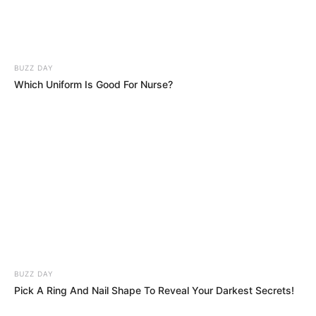
TEMAS DESTACADOS
CATATUMBO
PUENTE INTERNACIONAL SIMÓN BOLÍVAR
NOTICIAS NORTE DE SANTANDER
ÁREA METROPOLITANA DE CÚCUTA
OCAÑA
BUZZ DAY
NARCOTRÁFICO
ELN
Pick A Ring And Nail Shape To Reveal Your Darkest Secrets!