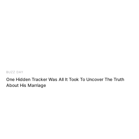
BUZZ DAY
One Hidden Tracker Was All It Took To Uncover The Truth
About His Marriage
BUZZ DAY
The Fake Paratroopers That Helped Win D-Day On June 6,
1944