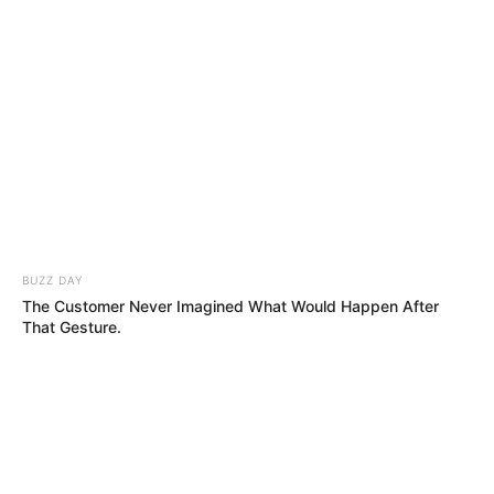
BUZZ DAY
The Customer Never Imagined What Would Happen After
That Gesture.
En entrevista para Alerta Cúcuta 12010 am el consejero
presidencial para la Estabilización y Consolidación,
Emilio Archila expresó “
La política de Paz con Legalidad
no se detiene, y desde que el presidente Duque nos
encomendó la estrategia de Catatumbo Sostenible,
BUZZ DAY
todos los esfuerzos derivan en acciones para mejorar
Photos From The 70s That Defined A Beauty Standard
vías, construir acueductos y alcantarillados, adecuar
hospitales, centros educativos, el ordenamiento de la
tierra en esta región, aumentando el cubrimiento de
suministro de energía, entre otros”