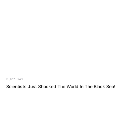
ALERTA BOGOTÁ EN GOOGLE NEWS
BUZZ DAY
Scientists Just Shocked The World In The Black Sea!
TEMAS RELACIONADOS
GOBERNACIÓN DE NORTE DE SANTANDER
NORTE DE SANTANDER
CATATUMBO
MANTÉNGASE EN ALERTA
Tenemos todas las noticias que le
interesan. Para estar bien informado, por
BUZZ DAY
favor, active las notificaciones de Alerta.
Which Uniform Is Good For Nurse?
ACTIVAR AHORA