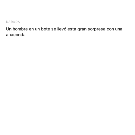
LO MÁS LEÍDO
01
LOCALIDAD DE USME
El caso del cadáver en una hamaca que
sacude a Usme, en Bogotá
02
PICO Y PLACA
Bogotá tendrá pico y placa este domingo:
Movilidad confirmó horarios y multas
03
LOCALIDAD ANTONIO NARIÑO
[Video] Cámaras captaron carro que habría
abandonado cuerpo de una mujer en Ciudad
Jardín