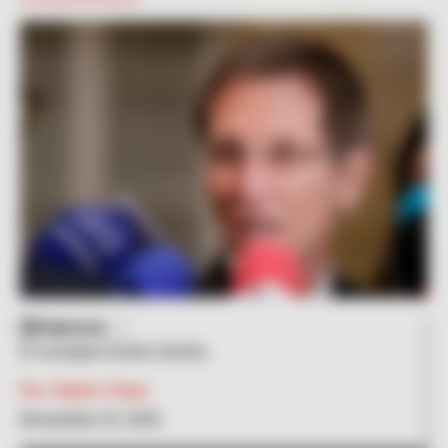
Colprensa
El consejero Emilio Archila.
Por:
Rubén Trejos
Noviembre 23, 2020