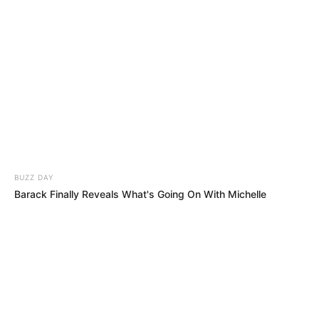
BUZZ DAY
Barack Finally Reveals What's Going On With Michelle
HABERION
Opulence In Grief: The Lavish Burial Of A Gypsy Tycoon