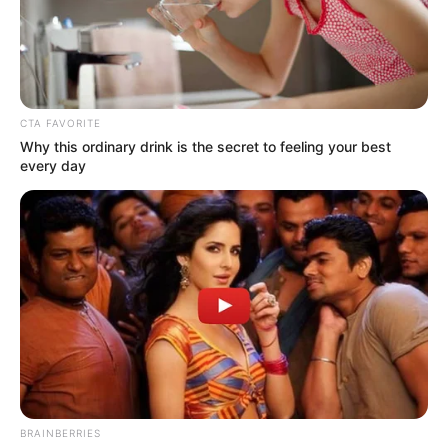
EMERGENCIAS POR LLUVIAS
FUERTES LLUVIAS
VIA AL LLANO
LIGA BETPLAY
METRO DE MEDELLÍN
CORTES DE LUZ
CORTES DE AGUA
FENÓMENO DEL NIÑO
CTA FAVORITE
Why this ordinary drink is the secret to feeling your best
every day
BRAINBERRIES