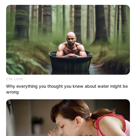
TEMAS RELACIONADOS
NOTICIAS LA GUAJIRA
UNGRD
AGUA POTABLE
LA GUAJIRA
MANTÉNGASE EN ALERTA
Tenemos todas las noticias que le
interesan. Para estar bien informado, por
favor, active las notificaciones de Alerta.
CTA LOVE
Why everything you thought you knew about water might be
wrong
ACTIVAR AHORA
TEMAS DESTACADOS