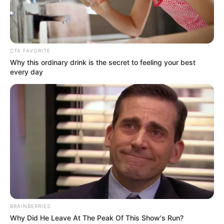
ALERTA BOGOTÁ EN GOOGLE NEWS
TEMAS RELACIONADOS
CTA FAVORITE
Why this ordinary drink is the secret to feeling your best
PRESIDENTE IVAN DUQUE
NORTE DE SANTANDER
every day
MANTÉNGASE EN ALERTA
Tenemos todas las noticias que le
interesan. Para estar bien informado, por
favor, active las notificaciones de Alerta.
ACTIVAR AHORA
BRAINBERRIES
Why Did He Leave At The Peak Of This Show's Run?