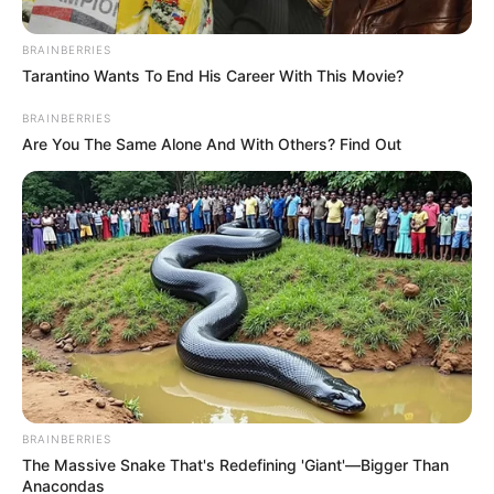
BRAINBERRIES
Tarantino Wants To End His Career With This Movie?
BRAINBERRIES
Are You The Same Alone And With Others? Find Out
Foto de Presidencia de la República
Planta extractora de palma de aceite en El Zulia
Oleonorte
Por:
Olga Lucía Cotamo Salazar
Diciembre 5, 2020
COMPARTIR
BRAINBERRIES
The Massive Snake That's Redefining 'Giant'—Bigger Than
Anacondas
UNIRSE AL CANAL DE WHATSAPP