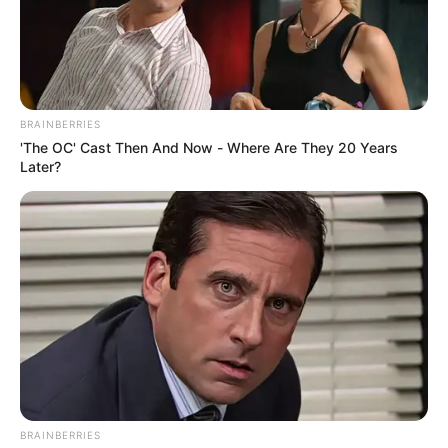
BRAINBERRIES
'The OC' Cast Then And Now - Where Are They 20 Years
Later?
Le Puede Interesar:
Reducción en la salida de
venezolanos hacia su país, revela Migración Colombia
BRAINBERRIES
"El proyecto vial reduce el tiempo de recorrido entre las