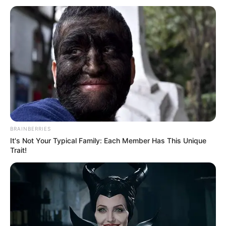
TEMAS DESTACADOS
CATATUMBO
PUENTE INTERNACIONAL SIMÓN BOLÍVAR
NOTICIAS NORTE DE SANTANDER
ÁREA METROPOLITANA DE CÚCUTA
OCAÑA
NARCOTRÁFICO
ELN
BRAINBERRIES
It's Not Your Typical Family: Each Member Has This Unique
Trait!