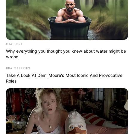
Si se laboran dos días a la semana, se multiplica 4.33 X 2
X 50.000.
Es importante tener en cuenta que la
fecha límite del
pago de la prima de servicios es el 20 de diciembre.
CTA LOVE
COMPARTIR
Why everything you thought you knew about water might be
wrong
BRAINBERRIES
ALERTA BOGOTÁ EN GOOGLE NEWS
Take A Look At Demi Moore's Most Iconic And Provocative
Roles
TEMAS RELACIONADOS
EMPLEADA DE SERVICIO DOMÉSTICO
TRABAJADORES INDEPENDIENTES
MANTÉNGASE EN ALERTA