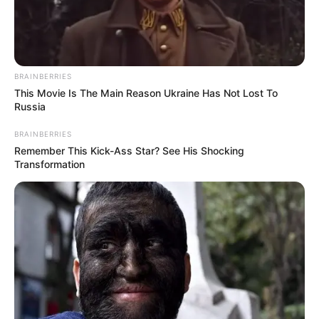
BRAINBERRIES
This Movie Is The Main Reason Ukraine Has Not Lost To
Russia
BRAINBERRIES
Remember This Kick-Ass Star? See His Shocking
Transformation
Freepik
Empleadas domesticas derechos
Por:
Paula Ruiz
Diciembre 19, 2022