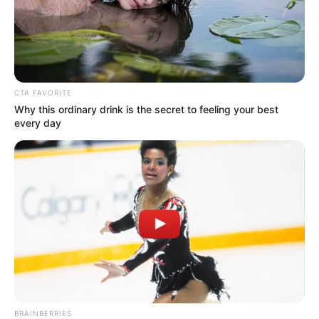
CTA FAVORITE
Why this ordinary drink is the secret to feeling your best
every day
Crédito: olx
Hacen anuncio a empleadas
Lea También:
Las Manzanas del Cuidado, el plancito de
relax para quienes son cuidadoras
¿Cómo se calcula la prima de las
BRAINBERRIES