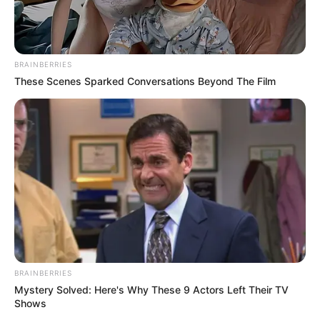
Tenemos todas las noticias que le
interesan. Para estar bien informado, por
favor, active las notificaciones de Alerta.
BRAINBERRIES
These Scenes Sparked Conversations Beyond The Film
ACTIVAR AHORA
TEMAS DESTACADOS
EMERGENCIAS POR LLUVIAS
FUERTES LLUVIAS
VIA AL LLANO
LIGA BETPLAY
METRO DE MEDELLÍN
CORTES DE LUZ
CORTES DE AGUA
BRAINBERRIES
FENÓMENO DEL NIÑO
Mystery Solved: Here's Why These 9 Actors Left Their TV
Shows